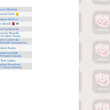
arcin Michalak
ojciech Jurek
Mateusz Słodowy
er Jánošík
88
rek Szyndrowski
ławomir Musiolik
(16) Jakub Żmuda
arcin Lachowski
leksander Januszkiewicz
 Jakub Kuzdra
artłomiej Setlak
20) Kamil Zalewski
 Piotr Ceglarz
kadiusz Kowalczyk
1) Patryk Stefański