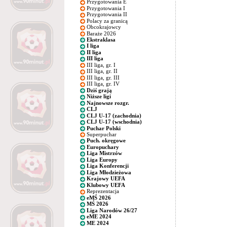
Przygotowania E
Przygotowania I
Przygotowania II
Polacy za granicą
Obcokrajowcy
Baraże 2026
Ekstraklasa
I liga
II liga
III liga
III liga, gr. I
III liga, gr. II
III liga, gr. III
III liga, gr. IV
Dziś grają
Niższe ligi
Najnowsze rozgr.
CLJ
CLJ U-17 (zachodnia)
CLJ U-17 (wschodnia)
Puchar Polski
Superpuchar
Puch. okręgowe
Europuchary
Liga Mistrzów
Liga Europy
Liga Konferencji
Liga Młodzieżowa
Krajowy UEFA
Klubowy UEFA
Reprezentacja
eMŚ 2026
MŚ 2026
Liga Narodów 26/27
eME 2024
ME 2024