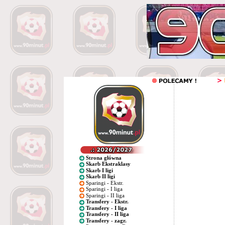
Strona główna
Skarb Ekstraklasy
Skarb I ligi
Skarb II ligi
Sparingi - Ekstr.
Sparingi - I liga
Sparingi - II liga
Transfery - Ekstr.
Transfery - I liga
Transfery - II liga
Transfery - zagr.