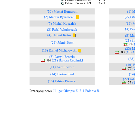
Fabian Piasecki 69
2 - 1
(50) Maciej Humerski
(1) M
(2) Marcin Byszewski
(27) W
(7) Michał Kuczałek
(19) 
(3) Pet
(3) Rafał Włodarczyk
(4) Hubert Kotus
(5) Ma
(21) S
(23) Jakub Bach
86
(23) M
(10) Daniel Michałowski
83
(15) A
(8) Patryk Brzeski
(28)
84
(21) Bartosz Osoliński
(10) B
(11) Karol Buzun
77
(
(14) Bartosz Biel
(14)
(22) Ar
(15) Fabian Piasecki
77
(1
Przeczytaj news:
II liga: Olimpia Z. 2-1 Polonia B.