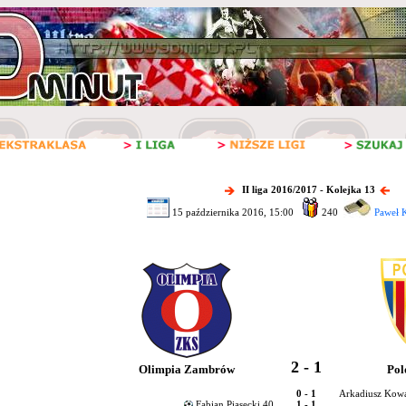
II liga 2016/2017 - Kolejka 13
15 października 2016, 15:00
240
Paweł 
2 - 1
Olimpia Zambrów
Pol
0 - 1
Arkadiusz Kowa
Fabian Piasecki 40
1 - 1