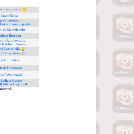
an Suszczewicz
 Paweł Kolcz
atryk Wodzicki
 Łukasz Goździejewski
gniew Marchlewski
ndrzej Burchart
rcin Ogrodowczyk
13) Adrian Zasuwa
eł Ewertowski
5) Borys Wasiutyn
aweł Tomkiewicz
oman Śnieżawski
iotr Wypniewski
rkadiusz Konicz
0) Miłosz Olejniczak
nieżawski