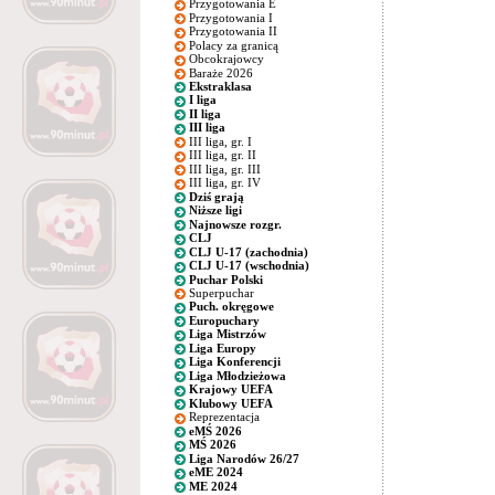
Przygotowania E
Przygotowania I
Przygotowania II
Polacy za granicą
Obcokrajowcy
Baraże 2026
Ekstraklasa
I liga
II liga
III liga
III liga, gr. I
III liga, gr. II
III liga, gr. III
III liga, gr. IV
Dziś grają
Niższe ligi
Najnowsze rozgr.
CLJ
CLJ U-17 (zachodnia)
CLJ U-17 (wschodnia)
Puchar Polski
Superpuchar
Puch. okręgowe
Europuchary
Liga Mistrzów
Liga Europy
Liga Konferencji
Liga Młodzieżowa
Krajowy UEFA
Klubowy UEFA
Reprezentacja
eMŚ 2026
MŚ 2026
Liga Narodów 26/27
eME 2024
ME 2024