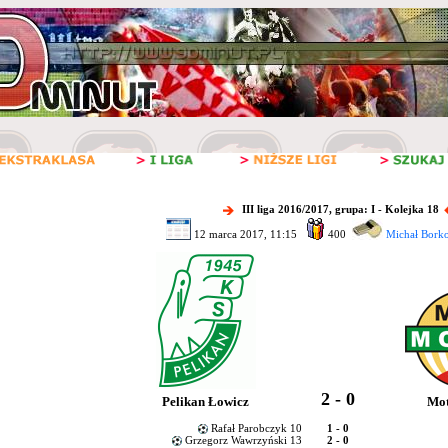
III liga 2016/2017, grupa: I - Kolejka 18
12 marca 2017, 11:15
400
Michał Bork
2 - 0
Pelikan Łowicz
Mo
Rafał Parobczyk 10
1 - 0
Grzegorz Wawrzyński 13
2 - 0