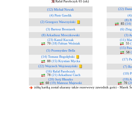
Rafał Parobczyk 65 (nk)
(22) Dami
(12) Michał Nowak
(4) Piotr Gawlik
(4)
(8) P
(2) Grzegorz Wawrzyński
85
(14)
(3) Bartosz Broniarek
(6) Zbi
(8) Arkadiusz Mroczkowski
(3) A
(23) Kamil Kuczak
(11) Ma
70
(18) Fabian Woźniak
55
(
(15) Paw
(5) Przemysław Bella
58
(
(14) Tomasz Bogołębski
(17) P
88
(15) Krystian Mycka
(22) Wojciech Wojcieszyński
(7) R
(16) Rafał Parobczyk
(10) P
78
(21) Arkadiusz Ciach
(20) Jurij Hłuszko
(19) A
60
(19) Mateusz Majewski
70
(2
żółtą kartką został ukarany także rezerwowy zawodnik gości - Marek Ś