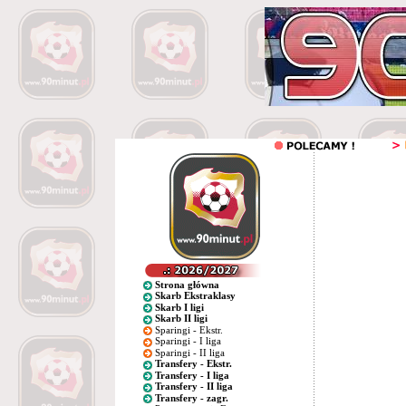
Strona główna
Skarb Ekstraklasy
Skarb I ligi
Skarb II ligi
Sparingi - Ekstr.
Sparingi - I liga
Sparingi - II liga
Transfery - Ekstr.
Transfery - I liga
Transfery - II liga
Transfery - zagr.