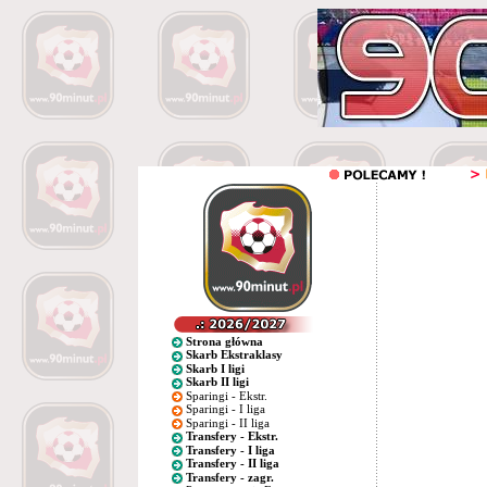
Strona główna
Skarb Ekstraklasy
Skarb I ligi
Skarb II ligi
Sparingi - Ekstr.
Sparingi - I liga
Sparingi - II liga
Transfery - Ekstr.
Transfery - I liga
Transfery - II liga
Transfery - zagr.