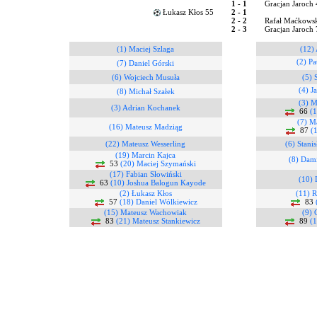
1 - 1
Gracjan Jaroch
Łukasz Kłos 55
2 - 1
2 - 2
Rafał Maćkowsk
2 - 3
Gracjan Jaroch
(1) Maciej Szlaga
(12)
(2) P
(7) Daniel Górski
(6) Wojciech Musuła
(5)
(4) J
(8) Michał Szałek
(3) M
(3) Adrian Kochanek
66
(1
(7) M
(16) Mateusz Madziąg
87
(
(22) Mateusz Wesserling
(6) Stan
(19) Marcin Kajca
(8) Dam
53
(20) Maciej Szymański
(17) Fabian Słowiński
(10) 
63
(10) Joshua Balogun Kayode
(2) Łukasz Kłos
(11) 
57
(18) Daniel Wólkiewicz
83
(15) Mateusz Wachowiak
(9) 
83
(21) Mateusz Stankiewicz
89
(1