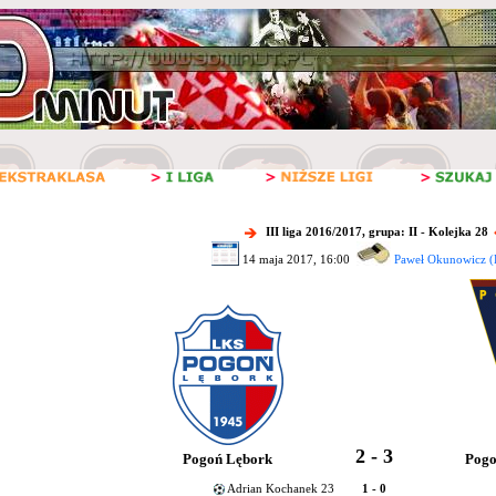
III liga 2016/2017, grupa: II - Kolejka 28
14 maja 2017, 16:00
Paweł Okunowicz (
2 - 3
Pogoń Lębork
Pogo
Adrian Kochanek 23
1 - 0