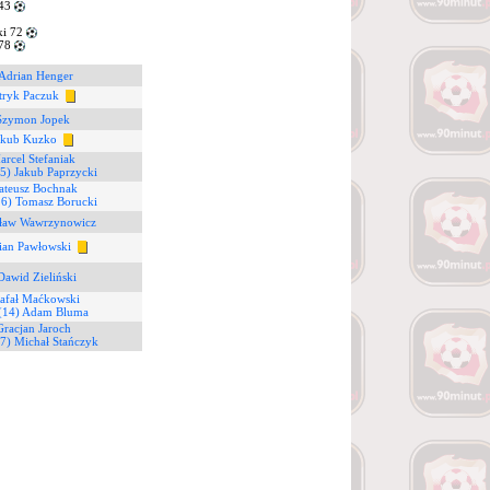
 43
i 72
 78
 Adrian Henger
atryk Paczuk
 Szymon Jopek
akub Kuzko
arcel Stefaniak
5) Jakub Paprzycki
ateusz Bochnak
16) Tomasz Borucki
isław Wawrzynowicz
ian Pawłowski
Dawid Zieliński
Rafał Maćkowski
(14) Adam Bluma
Gracjan Jaroch
7) Michał Stańczyk