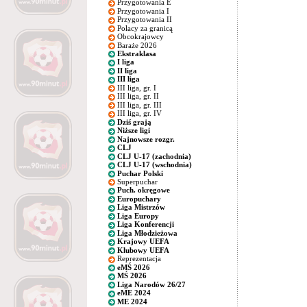
Przygotowania E
Przygotowania I
Przygotowania II
Polacy za granicą
Obcokrajowcy
Baraże 2026
Ekstraklasa
I liga
II liga
III liga
III liga, gr. I
III liga, gr. II
III liga, gr. III
III liga, gr. IV
Dziś grają
Niższe ligi
Najnowsze rozgr.
CLJ
CLJ U-17 (zachodnia)
CLJ U-17 (wschodnia)
Puchar Polski
Superpuchar
Puch. okręgowe
Europuchary
Liga Mistrzów
Liga Europy
Liga Konferencji
Liga Młodzieżowa
Krajowy UEFA
Klubowy UEFA
Reprezentacja
eMŚ 2026
MŚ 2026
Liga Narodów 26/27
eME 2024
ME 2024