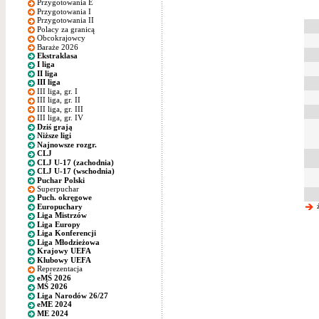
Przygotowania E
Przygotowania I
Przygotowania II
Polacy za granicą
Obcokrajowcy
Baraże 2026
Ekstraklasa
I liga
II liga
III liga
III liga, gr. I
III liga, gr. II
III liga, gr. III
III liga, gr. IV
Dziś grają
Niższe ligi
Najnowsze rozgr.
CLJ
CLJ U-17 (zachodnia)
CLJ U-17 (wschodnia)
Puchar Polski
Superpuchar
Puch. okręgowe
ż
Europuchary
Liga Mistrzów
Liga Europy
Liga Konferencji
Liga Młodzieżowa
Krajowy UEFA
Klubowy UEFA
Reprezentacja
eMŚ 2026
MŚ 2026
Liga Narodów 26/27
eME 2024
ME 2024