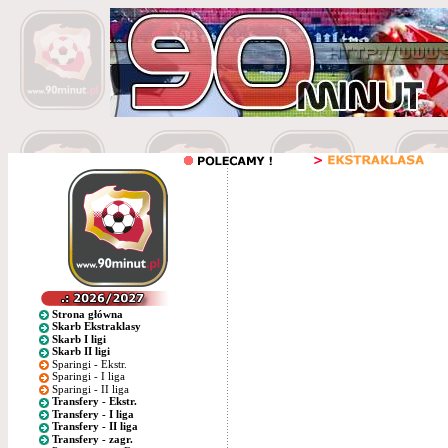
Strona główna
Skarb Ekstraklasy
Skarb I ligi
Skarb II ligi
Sparingi - Ekstr.
Sparingi - I liga
Sparingi - II liga
Transfery - Ekstr.
Transfery - I liga
Transfery - II liga
Transfery - zagr.