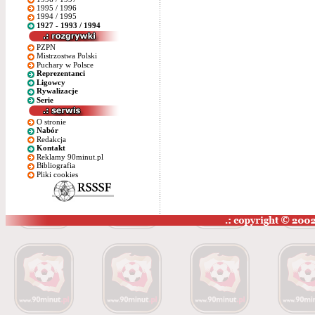
1995 / 1996
1994 / 1995
1927 - 1993 / 1994
PZPN
Mistrzostwa Polski
Puchary w Polsce
Reprezentanci
Ligowcy
Rywalizacje
Serie
O stronie
Nabór
Redakcja
Kontakt
Reklamy 90minut.pl
Bibliografia
Pliki cookies