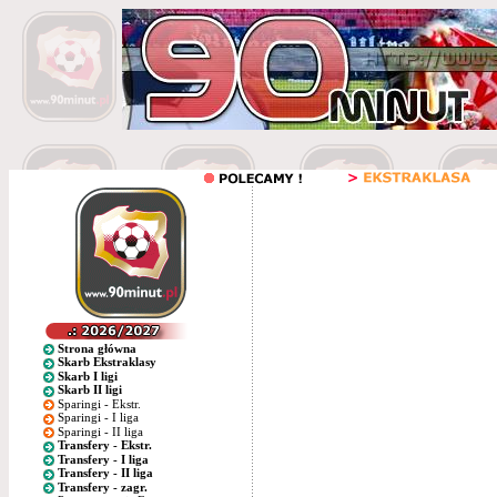
Strona główna
Skarb Ekstraklasy
Skarb I ligi
Skarb II ligi
Sparingi - Ekstr.
Sparingi - I liga
Sparingi - II liga
Transfery - Ekstr.
Transfery - I liga
Transfery - II liga
Transfery - zagr.