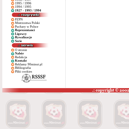
1995 / 1996
1994 / 1995
1927 - 1993 / 1994
PZPN
Mistrzostwa Polski
Puchary w Polsce
Reprezentanci
Ligowcy
Rywalizacje
Serie
O stronie
Nabór
Redakcja
Kontakt
Reklamy 90minut.pl
Bibliografia
Pliki cookies