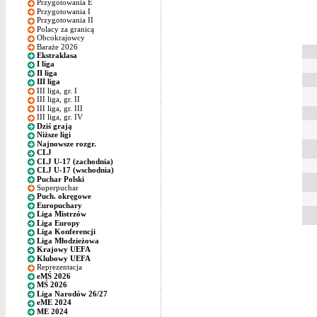
Przygotowania E
Przygotowania I
Przygotowania II
Polacy za granicą
Obcokrajowcy
Baraże 2026
Ekstraklasa
I liga
II liga
III liga
III liga, gr. I
III liga, gr. II
III liga, gr. III
III liga, gr. IV
Dziś grają
Niższe ligi
Najnowsze rozgr.
CLJ
CLJ U-17 (zachodnia)
CLJ U-17 (wschodnia)
Puchar Polski
Superpuchar
Puch. okręgowe
Europuchary
Liga Mistrzów
Liga Europy
Liga Konferencji
Liga Młodzieżowa
Krajowy UEFA
Klubowy UEFA
Reprezentacja
eMŚ 2026
MŚ 2026
Liga Narodów 26/27
eME 2024
ME 2024