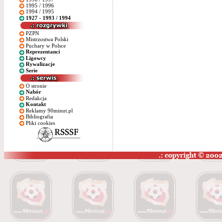
1995 / 1996
1994 / 1995
1927 - 1993 / 1994
PZPN
Mistrzostwa Polski
Puchary w Polsce
Reprezentanci
Ligowcy
Rywalizacje
Serie
O stronie
Nabór
Redakcja
Kontakt
Reklamy 90minut.pl
Bibliografia
Pliki cookies