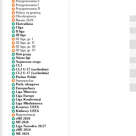
Przygotowania E
Przygotowania I
Przygotowania II
Polacy za granicą
Obcokrajowcy
Baraże 2026
Ekstraklasa
I liga
II liga
III liga
III liga, gr. I
III liga, gr. II
III liga, gr. III
III liga, gr. IV
Dziś grają
Niższe ligi
Najnowsze rozgr.
CLJ
CLJ U-17 (zachodnia)
CLJ U-17 (wschodnia)
Puchar Polski
Superpuchar
Puch. okręgowe
Europuchary
Liga Mistrzów
Liga Europy
Liga Konferencji
Liga Młodzieżowa
Krajowy UEFA
Klubowy UEFA
Reprezentacja
eMŚ 2026
MŚ 2026
Liga Narodów 26/27
eME 2024
ME 2024