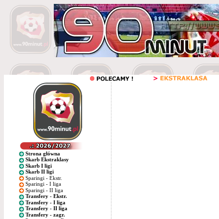
Strona główna
Skarb Ekstraklasy
Skarb I ligi
Skarb II ligi
Sparingi - Ekstr.
Sparingi - I liga
Sparingi - II liga
Transfery - Ekstr.
Transfery - I liga
Transfery - II liga
Transfery - zagr.