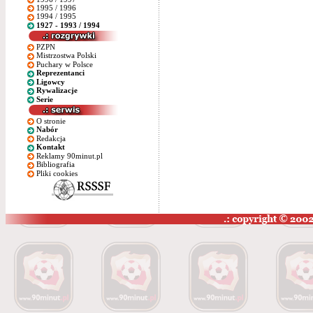
1995 / 1996
1994 / 1995
1927 - 1993 / 1994
PZPN
Mistrzostwa Polski
Puchary w Polsce
Reprezentanci
Ligowcy
Rywalizacje
Serie
O stronie
Nabór
Redakcja
Kontakt
Reklamy 90minut.pl
Bibliografia
Pliki cookies