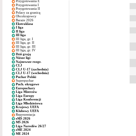
Przygotowania E
Przygotowania I
Przygotowania II
Polacy za granicą
Obcokrajowcy
Baraże 2026
Ekstraklasa
I liga
II liga
III liga
III liga, gr. I
III liga, gr. II
III liga, gr. III
III liga, gr. IV
Dziś grają
Niższe ligi
Najnowsze rozgr.
CLJ
CLJ U-17 (zachodnia)
CLJ U-17 (wschodnia)
Puchar Polski
Superpuchar
Puch. okręgowe
Europuchary
Liga Mistrzów
Liga Europy
Liga Konferencji
Liga Młodzieżowa
Krajowy UEFA
Klubowy UEFA
Reprezentacja
eMŚ 2026
MŚ 2026
Liga Narodów 26/27
eME 2024
ME 2024