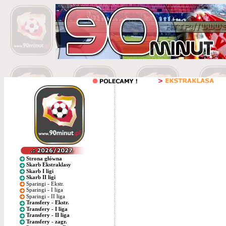
Strona główna
Skarb Ekstraklasy
Skarb I ligi
Skarb II ligi
Sparingi - Ekstr.
Sparingi - I liga
Sparingi - II liga
Transfery - Ekstr.
Transfery - I liga
Transfery - II liga
Transfery - zagr.