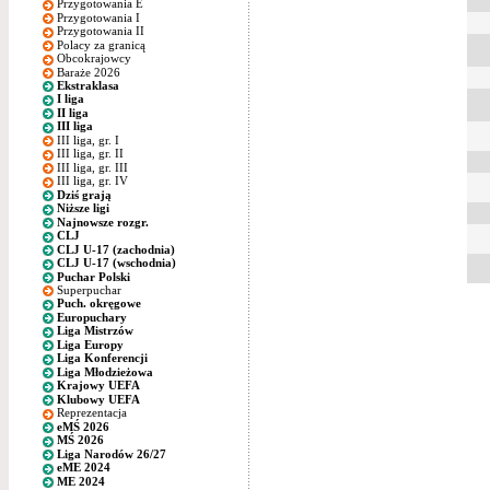
Przygotowania E
Przygotowania I
Przygotowania II
Polacy za granicą
Obcokrajowcy
Baraże 2026
Ekstraklasa
I liga
II liga
III liga
III liga, gr. I
III liga, gr. II
III liga, gr. III
III liga, gr. IV
Dziś grają
Niższe ligi
Najnowsze rozgr.
CLJ
CLJ U-17 (zachodnia)
CLJ U-17 (wschodnia)
Puchar Polski
Superpuchar
Puch. okręgowe
Europuchary
Liga Mistrzów
Liga Europy
Liga Konferencji
Liga Młodzieżowa
Krajowy UEFA
Klubowy UEFA
Reprezentacja
eMŚ 2026
MŚ 2026
Liga Narodów 26/27
eME 2024
ME 2024