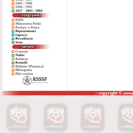
1995 / 1996
1994 / 1995
1927 - 1993 / 1994
PZPN
Mistrzostwa Polski
Puchary w Polsce
Reprezentanci
Ligowcy
Rywalizacje
Serie
O stronie
Nabór
Redakcja
Kontakt
Reklamy 90minut.pl
Bibliografia
Pliki cookies