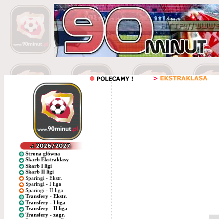
Strona główna
Skarb Ekstraklasy
Skarb I ligi
Skarb II ligi
Sparingi - Ekstr.
Sparingi - I liga
Sparingi - II liga
Transfery - Ekstr.
Transfery - I liga
Transfery - II liga
Transfery - zagr.