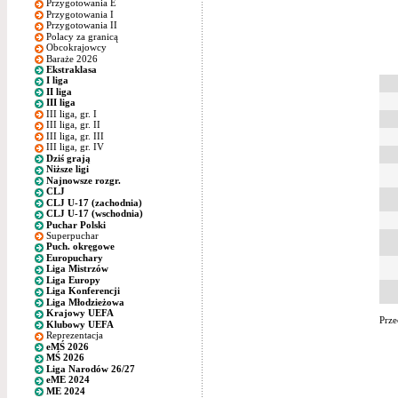
Przygotowania E
Przygotowania I
Przygotowania II
Polacy za granicą
Obcokrajowcy
Baraże 2026
Ekstraklasa
I liga
II liga
III liga
III liga, gr. I
III liga, gr. II
III liga, gr. III
III liga, gr. IV
Dziś grają
Niższe ligi
Najnowsze rozgr.
CLJ
CLJ U-17 (zachodnia)
CLJ U-17 (wschodnia)
Puchar Polski
Superpuchar
Puch. okręgowe
Europuchary
Liga Mistrzów
Liga Europy
Liga Konferencji
Liga Młodzieżowa
Krajowy UEFA
Prze
Klubowy UEFA
Reprezentacja
eMŚ 2026
MŚ 2026
Liga Narodów 26/27
eME 2024
ME 2024