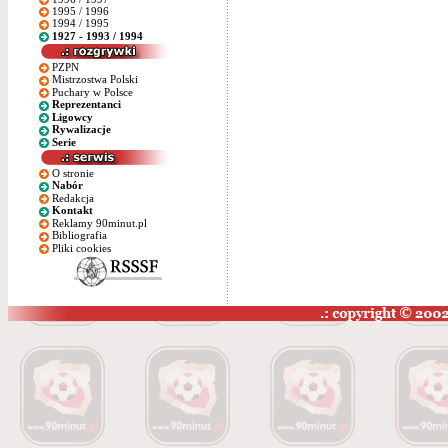
1995 / 1996
1994 / 1995
1927 - 1993 / 1994
PZPN
Mistrzostwa Polski
Puchary w Polsce
Reprezentanci
Ligowcy
Rywalizacje
Serie
O stronie
Nabór
Redakcja
Kontakt
Reklamy 90minut.pl
Bibliografia
Pliki cookies