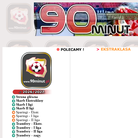
Strona główna
Skarb Ekstraklasy
Skarb I ligi
Skarb II ligi
Sparingi - Ekstr.
Sparingi - I liga
Sparingi - II liga
Transfery - Ekstr.
Transfery - I liga
Transfery - II liga
Transfery - zagr.