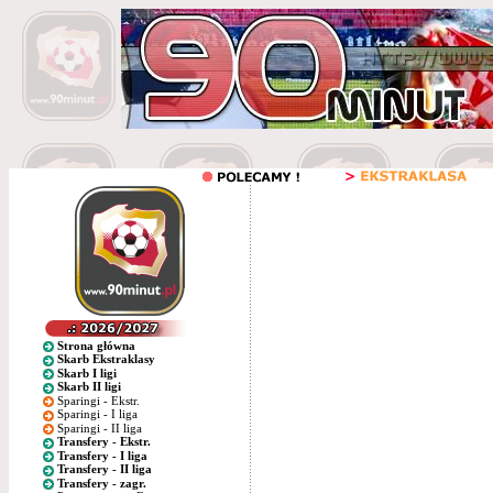
Strona główna
Skarb Ekstraklasy
Skarb I ligi
Skarb II ligi
Sparingi - Ekstr.
Sparingi - I liga
Sparingi - II liga
Transfery - Ekstr.
Transfery - I liga
Transfery - II liga
Transfery - zagr.