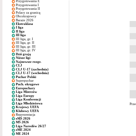
Przygotowania E
Przygotowania I
Przygotowania II
Polacy za granicą
Obcokrajowcy
Baraże 2026
Ekstraklasa
I liga
II liga
III liga
III liga, gr. I
III liga, gr. II
III liga, gr. III
III liga, gr. IV
Dziś grają
Niższe ligi
Najnowsze rozgr.
CLJ
CLJ U-17 (zachodnia)
CLJ U-17 (wschodnia)
Puchar Polski
Superpuchar
Puch. okręgowe
Europuchary
Liga Mistrzów
Liga Europy
Liga Konferencji
Liga Młodzieżowa
Prze
Krajowy UEFA
Klubowy UEFA
Reprezentacja
eMŚ 2026
MŚ 2026
Liga Narodów 26/27
eME 2024
ME 2024