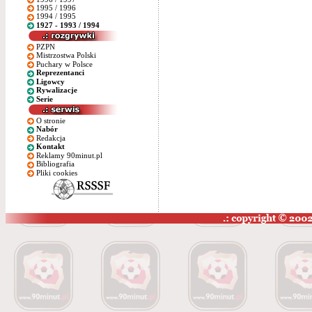
1995 / 1996
1994 / 1995
1927 - 1993 / 1994
PZPN
Mistrzostwa Polski
Puchary w Polsce
Reprezentanci
Ligowcy
Rywalizacje
Serie
O stronie
Nabór
Redakcja
Kontakt
Reklamy 90minut.pl
Bibliografia
Pliki cookies