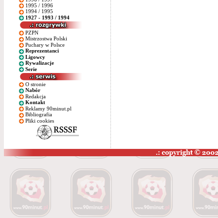
1995 / 1996
1994 / 1995
1927 - 1993 / 1994
PZPN
Mistrzostwa Polski
Puchary w Polsce
Reprezentanci
Ligowcy
Rywalizacje
Serie
O stronie
Nabór
Redakcja
Kontakt
Reklamy 90minut.pl
Bibliografia
Pliki cookies