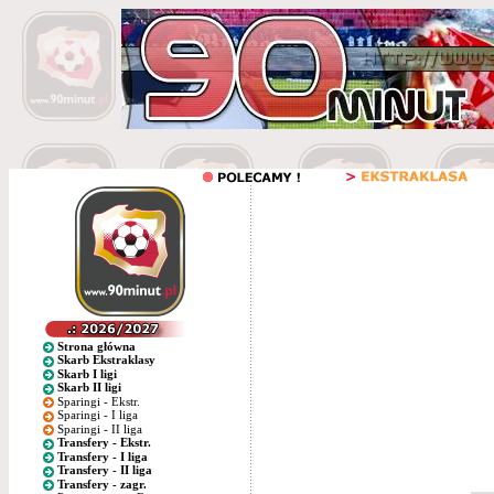
Strona główna
Skarb Ekstraklasy
Skarb I ligi
Skarb II ligi
Sparingi - Ekstr.
Sparingi - I liga
Sparingi - II liga
Transfery - Ekstr.
Transfery - I liga
Transfery - II liga
Transfery - zagr.