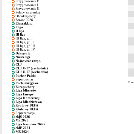
Przygotowania E
Przygotowania I
Przygotowania II
Polacy za granicą
Obcokrajowcy
Baraże 2026
Ekstraklasa
I liga
II liga
III liga
III liga, gr. I
III liga, gr. II
III liga, gr. III
III liga, gr. IV
Dziś grają
Niższe ligi
Najnowsze rozgr.
CLJ
CLJ U-17 (zachodnia)
CLJ U-17 (wschodnia)
Puchar Polski
Superpuchar
Prze
Puch. okręgowe
Europuchary
Liga Mistrzów
Liga Europy
Liga Konferencji
Liga Młodzieżowa
Krajowy UEFA
Klubowy UEFA
Reprezentacja
eMŚ 2026
MŚ 2026
Liga Narodów 26/27
eME 2024
ME 2024