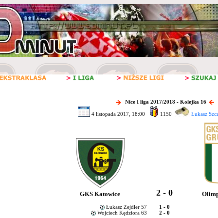
Nice I liga 2017/2018 - Kolejka 16
4 listopada 2017, 18:00
1150
Łukasz Szc
2 - 0
GKS Katowice
Olimp
Łukasz Zejdler 57
1 - 0
Wojciech Kędziora 63
2 - 0