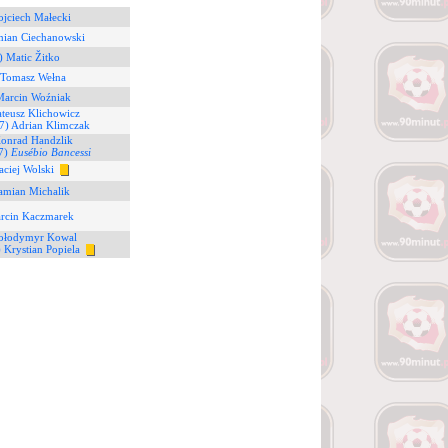
ojciech Małecki
mian Ciechanowski
) Matic Žitko
 Tomasz Wełna
Marcin Woźniak
teusz Klichowicz
7) Adrian Klimczak
Konrad Handzlik
7)
Eusébio Bancessi
aciej Wolski
amian Michalik
arcin Kaczmarek
ołodymyr Kowal
 Krystian Popiela