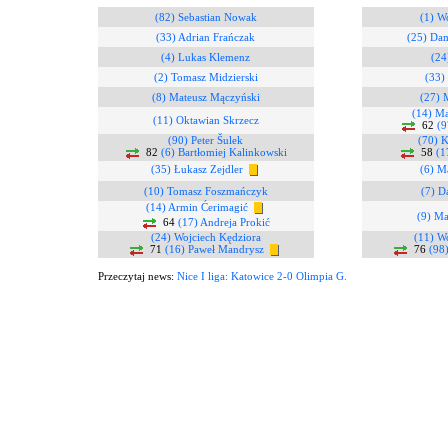
(82) Sebastian Nowak
(1) W
(33) Adrian Frańczak
(25) Da
(4) Lukas Klemenz
(24
(2) Tomasz Midzierski
(33)
(8) Mateusz Mączyński
(27) 
(14) Ma
(11) Oktawian Skrzecz
62
(9
(90) Peter Šulek
(70) 
82
(6) Bartłomiej Kalinkowski
58
(1
(35) Łukasz Zejdler
(6) M
(10) Tomasz Foszmańczyk
(7) D
(14) Armin Ćerimagić
(9) M
64
(17) Andreja Prokić
(24) Wojciech Kędziora
(11) W
71
(16) Paweł Mandrysz
76
(98)
Przeczytaj news:
Nice I liga: Katowice 2-0 Olimpia G.