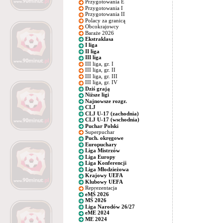
Przygotowania E
Przygotowania I
Przygotowania II
Polacy za granicą
Obcokrajowcy
Baraże 2026
Ekstraklasa
I liga
II liga
III liga
III liga, gr. I
III liga, gr. II
III liga, gr. III
III liga, gr. IV
Dziś grają
Niższe ligi
Najnowsze rozgr.
CLJ
CLJ U-17 (zachodnia)
CLJ U-17 (wschodnia)
Puchar Polski
Superpuchar
Puch. okręgowe
Europuchary
Liga Mistrzów
Liga Europy
Liga Konferencji
Liga Młodzieżowa
Krajowy UEFA
Klubowy UEFA
Reprezentacja
eMŚ 2026
MŚ 2026
Liga Narodów 26/27
eME 2024
ME 2024