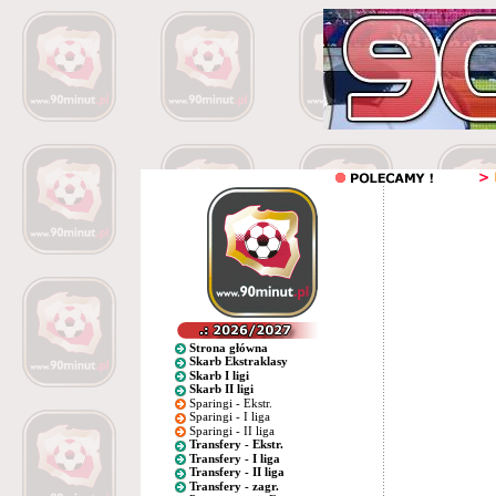
Strona główna
Skarb Ekstraklasy
Skarb I ligi
Skarb II ligi
Sparingi - Ekstr.
Sparingi - I liga
Sparingi - II liga
Transfery - Ekstr.
Transfery - I liga
Transfery - II liga
Transfery - zagr.