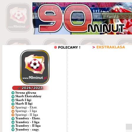
Strona główna
Skarb Ekstraklasy
Skarb I ligi
Skarb II ligi
Sparingi - Ekstr.
Sparingi - I liga
Sparingi - II liga
Transfery - Ekstr.
Transfery - I liga
Transfery - II liga
Transfery - zagr.