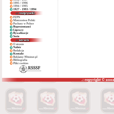
1995 / 1996
1994 / 1995
1927 - 1993 / 1994
PZPN
Mistrzostwa Polski
Puchary w Polsce
Reprezentanci
Ligowcy
Rywalizacje
Serie
O stronie
Nabór
Redakcja
Kontakt
Reklamy 90minut.pl
Bibliografia
Pliki cookies