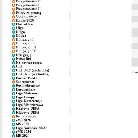
Przygotowania E
Przygotowania I
Przygotowania II
Polacy za granicą
Obcokrajowcy
Baraże 2026
Ekstraklasa
I liga
II liga
III liga
III liga, gr. I
III liga, gr. II
III liga, gr. III
III liga, gr. IV
Dziś grają
Niższe ligi
Najnowsze rozgr.
CLJ
CLJ U-17 (zachodnia)
Prze
CLJ U-17 (wschodnia)
Puchar Polski
Superpuchar
Puch. okręgowe
Europuchary
Liga Mistrzów
Liga Europy
Liga Konferencji
Liga Młodzieżowa
Krajowy UEFA
Klubowy UEFA
Reprezentacja
eMŚ 2026
MŚ 2026
Liga Narodów 26/27
eME 2024
ME 2024