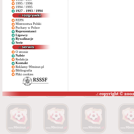
1995 / 1996
1994 / 1995
1927 - 1993 / 1994
PZPN
Mistrzostwa Polski
Puchary w Polsce
Reprezentanci
Ligowcy
Rywalizacje
Serie
O stronie
Nabór
Redakcja
Kontakt
Reklamy 90minut.pl
Bibliografia
Pliki cookies