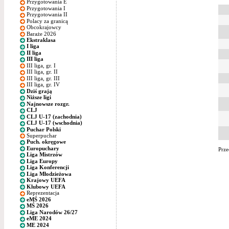
Przygotowania E
Przygotowania I
Przygotowania II
Polacy za granicą
Obcokrajowcy
Baraże 2026
Ekstraklasa
I liga
II liga
III liga
III liga, gr. I
III liga, gr. II
III liga, gr. III
III liga, gr. IV
Dziś grają
Niższe ligi
Najnowsze rozgr.
CLJ
CLJ U-17 (zachodnia)
CLJ U-17 (wschodnia)
Puchar Polski
Superpuchar
Puch. okręgowe
Europuchary
Prze
Liga Mistrzów
Liga Europy
Liga Konferencji
Liga Młodzieżowa
Krajowy UEFA
Klubowy UEFA
Reprezentacja
eMŚ 2026
MŚ 2026
Liga Narodów 26/27
eME 2024
ME 2024