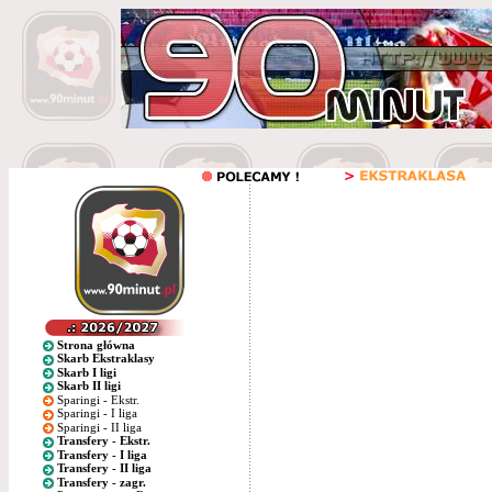
Strona główna
Skarb Ekstraklasy
Skarb I ligi
Skarb II ligi
Sparingi - Ekstr.
Sparingi - I liga
Sparingi - II liga
Transfery - Ekstr.
Transfery - I liga
Transfery - II liga
Transfery - zagr.