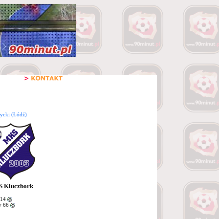
ycki (Łódź)
 Kluczbork
 14
y 66