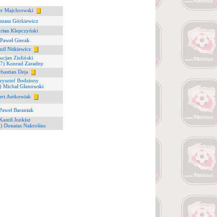
er Majchrowski
omasz Górkiewicz
rian Klepczyński
 Paweł Gierak
mil Nitkiewicz
ucjan Zieliński
97) Konrad Zaradny
ebastian Deja
zysztof Bodziony
) Michał Glanowski
ert Antkowiak
Paweł Baraniak
Kamil Jonkisz
) Donatas Nakrošius