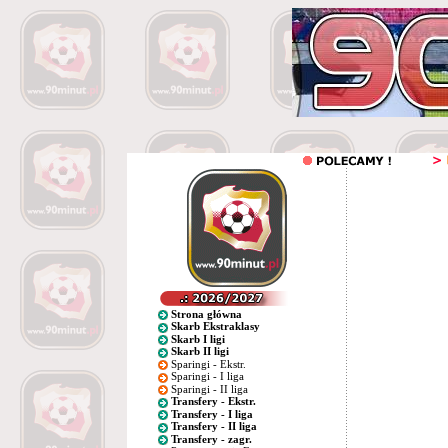
Strona główna
Skarb Ekstraklasy
Skarb I ligi
Skarb II ligi
Sparingi - Ekstr.
Sparingi - I liga
Sparingi - II liga
Transfery - Ekstr.
Transfery - I liga
Transfery - II liga
Transfery - zagr.