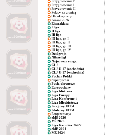
Przygotowania E
Przygotowania I
Przygotowania II
Polacy za granicą
Obcokrajowcy
Baraże 2026
Ekstraklasa
I liga
II liga
III liga
III liga, gr. I
III liga, gr. II
III liga, gr. III
III liga, gr. IV
Dziś grają
Niższe ligi
Najnowsze rozgr.
CLJ
CLJ U-17 (zachodnia)
CLJ U-17 (wschodnia)
Puchar Polski
Superpuchar
Puch. okręgowe
Europuchary
Liga Mistrzów
Liga Europy
Liga Konferencji
Liga Młodzieżowa
Krajowy UEFA
Klubowy UEFA
Reprezentacja
eMŚ 2026
MŚ 2026
Liga Narodów 26/27
eME 2024
ME 2024