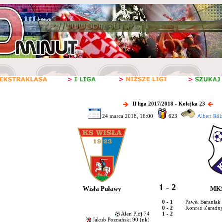
II liga 2017/2018 - Kolejka 23
24 marca 2018, 16:00
623
Albert Róż
1 - 2
Wisła Puławy
MKS
0 - 1
Paweł Baraniak
0 - 2
Konrad Zaradn
Alen Ploj 74
1 - 2
Jakub Poznański 90 (nk)