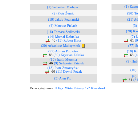
(1) Kacp
(1) Sebastian Madejski
(2) Piotr Żemło
(90) T
(18) Jakub Poznański
(21) Ad
(4) Mateusz Pielach
(3)
(20) Ka
(16) Tomasz Sedlewski
(14) Michał Kobiałka
(7) L
46
(15) Robert Hirsz
61
(
(20) Arkadiusz Maksymiuk
(77) S
(97) Adrian Popiołek
(18) Kr
83
(99) Krystian Żelisko
63
(4
(10) Irakli Meschia
(9) Hub
46
(9) Sylwester Patejuk
(13) Piotr Zmorzyński
(10) 
60
(11) Dawid Pożak
(6) 
(3) Alen Ploj
81
(31
Przeczytaj news:
II liga: Wisła Puławy 1-2 Kluczbork