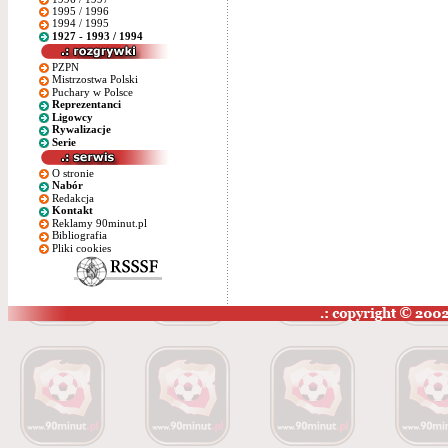
1995 / 1996
1994 / 1995
1927 - 1993 / 1994
PZPN
Mistrzostwa Polski
Puchary w Polsce
Reprezentanci
Ligowcy
Rywalizacje
Serie
O stronie
Nabór
Redakcja
Kontakt
Reklamy 90minut.pl
Bibliografia
Pliki cookies