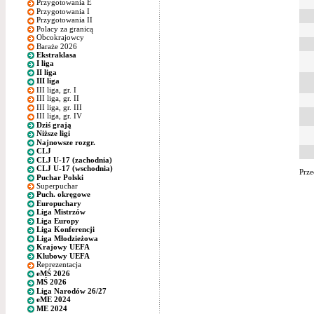
Przygotowania E
Przygotowania I
Przygotowania II
Polacy za granicą
Obcokrajowcy
Baraże 2026
Ekstraklasa
I liga
II liga
III liga
III liga, gr. I
III liga, gr. II
III liga, gr. III
III liga, gr. IV
Dziś grają
Niższe ligi
Najnowsze rozgr.
CLJ
CLJ U-17 (zachodnia)
CLJ U-17 (wschodnia)
Prze
Puchar Polski
Superpuchar
Puch. okręgowe
Europuchary
Liga Mistrzów
Liga Europy
Liga Konferencji
Liga Młodzieżowa
Krajowy UEFA
Klubowy UEFA
Reprezentacja
eMŚ 2026
MŚ 2026
Liga Narodów 26/27
eME 2024
ME 2024