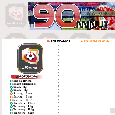
Strona główna
Skarb Ekstraklasy
Skarb I ligi
Skarb II ligi
Sparingi - Ekstr.
Sparingi - I liga
Sparingi - II liga
Transfery - Ekstr.
Transfery - I liga
Transfery - II liga
Transfery - zagr.