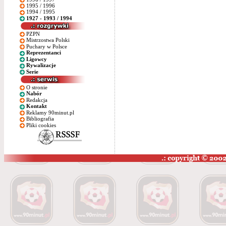
1995 / 1996
1994 / 1995
1927 - 1993 / 1994
PZPN
Mistrzostwa Polski
Puchary w Polsce
Reprezentanci
Ligowcy
Rywalizacje
Serie
O stronie
Nabór
Redakcja
Kontakt
Reklamy 90minut.pl
Bibliografia
Pliki cookies