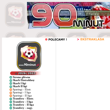
Strona główna
Skarb Ekstraklasy
Skarb I ligi
Skarb II ligi
Sparingi - Ekstr.
Sparingi - I liga
Sparingi - II liga
Transfery - Ekstr.
Transfery - I liga
Transfery - II liga
Transfery - zagr.