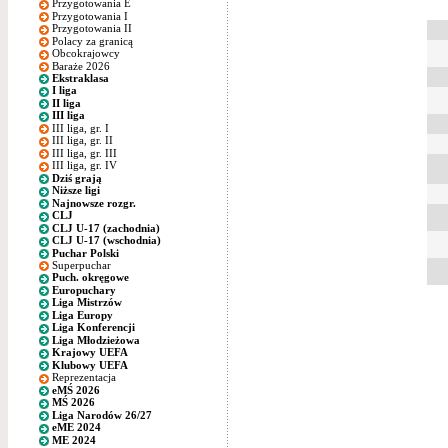
Przygotowania E
Przygotowania I
Przygotowania II
Polacy za granicą
Obcokrajowcy
Baraże 2026
Ekstraklasa
I liga
II liga
III liga
III liga, gr. I
III liga, gr. II
III liga, gr. III
III liga, gr. IV
Dziś grają
Niższe ligi
Najnowsze rozgr.
CLJ
CLJ U-17 (zachodnia)
CLJ U-17 (wschodnia)
Puchar Polski
Superpuchar
Puch. okręgowe
Europuchary
Liga Mistrzów
Liga Europy
Liga Konferencji
Liga Młodzieżowa
Krajowy UEFA
Klubowy UEFA
Reprezentacja
eMŚ 2026
MŚ 2026
Liga Narodów 26/27
eME 2024
ME 2024