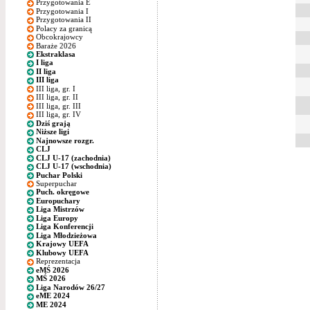
Przygotowania E
Przygotowania I
Przygotowania II
Polacy za granicą
Obcokrajowcy
Baraże 2026
Ekstraklasa
I liga
II liga
III liga
III liga, gr. I
III liga, gr. II
III liga, gr. III
III liga, gr. IV
Dziś grają
Niższe ligi
Najnowsze rozgr.
CLJ
CLJ U-17 (zachodnia)
CLJ U-17 (wschodnia)
Puchar Polski
Superpuchar
Puch. okręgowe
Europuchary
Liga Mistrzów
Liga Europy
Liga Konferencji
Liga Młodzieżowa
Krajowy UEFA
Klubowy UEFA
Reprezentacja
eMŚ 2026
MŚ 2026
Liga Narodów 26/27
eME 2024
ME 2024