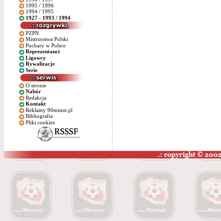
1995 / 1996
1994 / 1995
1927 - 1993 / 1994
PZPN
Mistrzostwa Polski
Puchary w Polsce
Reprezentanci
Ligowcy
Rywalizacje
Serie
O stronie
Nabór
Redakcja
Kontakt
Reklamy 90minut.pl
Bibliografia
Pliki cookies