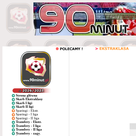
Strona główna
Skarb Ekstraklasy
Skarb I ligi
Skarb II ligi
Sparingi - Ekstr.
Sparingi - I liga
Sparingi - II liga
Transfery - Ekstr.
Transfery - I liga
Transfery - II liga
Transfery - zagr.