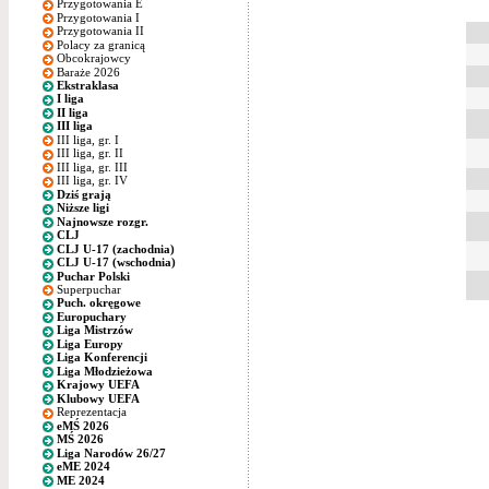
Przygotowania E
Przygotowania I
Przygotowania II
Polacy za granicą
Obcokrajowcy
Baraże 2026
Ekstraklasa
I liga
II liga
III liga
III liga, gr. I
III liga, gr. II
III liga, gr. III
III liga, gr. IV
Dziś grają
Niższe ligi
Najnowsze rozgr.
CLJ
CLJ U-17 (zachodnia)
CLJ U-17 (wschodnia)
Puchar Polski
Superpuchar
Puch. okręgowe
Europuchary
Liga Mistrzów
Liga Europy
Liga Konferencji
Liga Młodzieżowa
Krajowy UEFA
Klubowy UEFA
Reprezentacja
eMŚ 2026
MŚ 2026
Liga Narodów 26/27
eME 2024
ME 2024