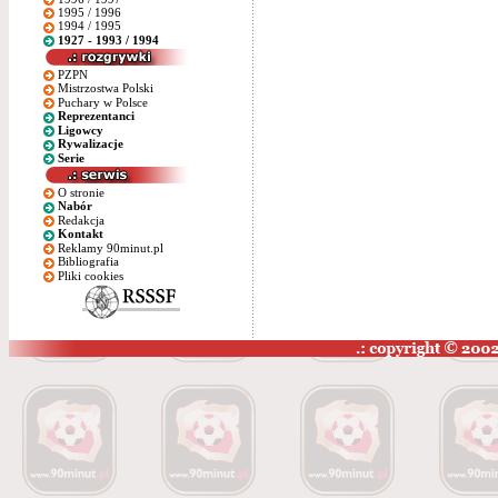
1995 / 1996
1994 / 1995
1927 - 1993 / 1994
PZPN
Mistrzostwa Polski
Puchary w Polsce
Reprezentanci
Ligowcy
Rywalizacje
Serie
O stronie
Nabór
Redakcja
Kontakt
Reklamy 90minut.pl
Bibliografia
Pliki cookies