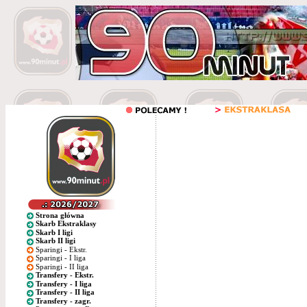
Strona główna
Skarb Ekstraklasy
Skarb I ligi
Skarb II ligi
Sparingi - Ekstr.
Sparingi - I liga
Sparingi - II liga
Transfery - Ekstr.
Transfery - I liga
Transfery - II liga
Transfery - zagr.