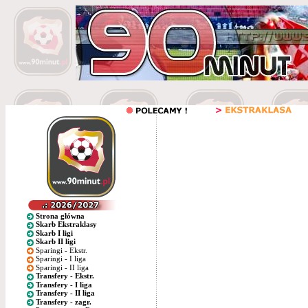
Strona główna
Skarb Ekstraklasy
Skarb I ligi
Skarb II ligi
Sparingi - Ekstr.
Sparingi - I liga
Sparingi - II liga
Transfery - Ekstr.
Transfery - I liga
Transfery - II liga
Transfery - zagr.