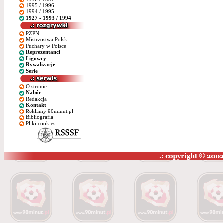
1995 / 1996
1994 / 1995
1927 - 1993 / 1994
PZPN
Mistrzostwa Polski
Puchary w Polsce
Reprezentanci
Ligowcy
Rywalizacje
Serie
O stronie
Nabór
Redakcja
Kontakt
Reklamy 90minut.pl
Bibliografia
Pliki cookies