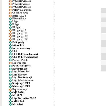
Przygotowania E
Przygotowania I
Przygotowania II
Polacy za granicą
Obcokrajowcy
Baraże 2026
Ekstraklasa
I liga
II liga
III liga
III liga, gr. I
III liga, gr. II
III liga, gr. III
III liga, gr. IV
Dziś grają
Niższe ligi
Najnowsze rozgr.
CLJ
CLJ U-17 (zachodnia)
CLJ U-17 (wschodnia)
Puchar Polski
Superpuchar
Puch. okręgowe
Europuchary
Liga Mistrzów
Liga Europy
Liga Konferencji
Liga Młodzieżowa
Krajowy UEFA
Klubowy UEFA
Reprezentacja
eMŚ 2026
MŚ 2026
Liga Narodów 26/27
eME 2024
ME 2024