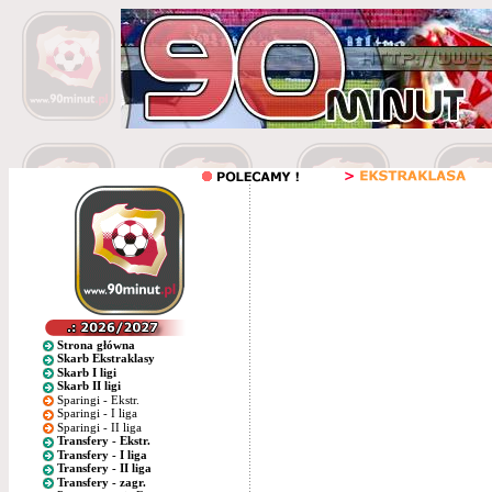
Strona główna
Skarb Ekstraklasy
Skarb I ligi
Skarb II ligi
Sparingi - Ekstr.
Sparingi - I liga
Sparingi - II liga
Transfery - Ekstr.
Transfery - I liga
Transfery - II liga
Transfery - zagr.