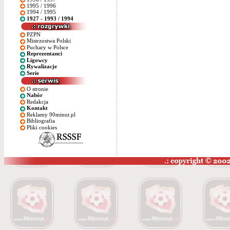
1995 / 1996
1994 / 1995
1927 - 1993 / 1994
PZPN
Mistrzostwa Polski
Puchary w Polsce
Reprezentanci
Ligowcy
Rywalizacje
Serie
O stronie
Nabór
Redakcja
Kontakt
Reklamy 90minut.pl
Bibliografia
Pliki cookies