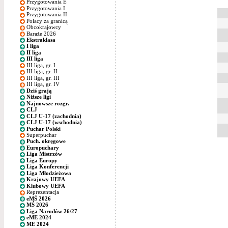
Przygotowania E
Przygotowania I
Przygotowania II
Polacy za granicą
Obcokrajowcy
Baraże 2026
Ekstraklasa
I liga
II liga
III liga
III liga, gr. I
III liga, gr. II
III liga, gr. III
III liga, gr. IV
Dziś grają
Niższe ligi
Najnowsze rozgr.
CLJ
CLJ U-17 (zachodnia)
CLJ U-17 (wschodnia)
Puchar Polski
Superpuchar
Puch. okręgowe
Europuchary
Liga Mistrzów
Liga Europy
Liga Konferencji
Liga Młodzieżowa
Krajowy UEFA
Klubowy UEFA
Reprezentacja
eMŚ 2026
MŚ 2026
Liga Narodów 26/27
eME 2024
ME 2024