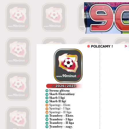
Strona główna
Skarb Ekstraklasy
Skarb I ligi
Skarb II ligi
Sparingi - Ekstr.
Sparingi - I liga
Sparingi - II liga
Transfery - Ekstr.
Transfery - I liga
Transfery - II liga
Transfery - zagr.