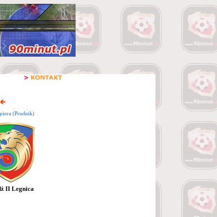
piora (Prudnik)
ź II Legnica