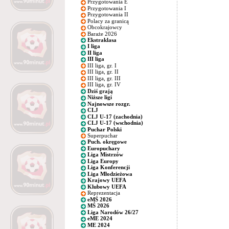
Przygotowania E
Przygotowania I
Przygotowania II
Polacy za granicą
Obcokrajowcy
Baraże 2026
Ekstraklasa
I liga
II liga
III liga
III liga, gr. I
III liga, gr. II
III liga, gr. III
III liga, gr. IV
Dziś grają
Niższe ligi
Najnowsze rozgr.
CLJ
CLJ U-17 (zachodnia)
CLJ U-17 (wschodnia)
Puchar Polski
Superpuchar
Puch. okręgowe
Europuchary
Liga Mistrzów
Liga Europy
Liga Konferencji
Liga Młodzieżowa
Krajowy UEFA
Klubowy UEFA
Reprezentacja
eMŚ 2026
MŚ 2026
Liga Narodów 26/27
eME 2024
ME 2024