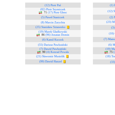
(12) Piotr Paś
(1) 
(82) Piotr Szymiczek
(12) S
71
(17) Piotr Glenc
(5) Paweł Staniczek
(2) 
(23) M
(8) Marcin Zarychta
(25) Stanisław Sztanenko
(3
(19) Marek Gładkowski
(10) 
86
(96) Jonatan Domin
(7) Mate
(6) Kamil Kuczok
(55) Dariusz Pawlusiński
(6) M
(7) Dawid Pawlusiński
(19) Ma
90
(4) Konrad Powała
75
(
(21) Sławomir Musiolik
(18) To
(99) Dawid Hanzel
(33