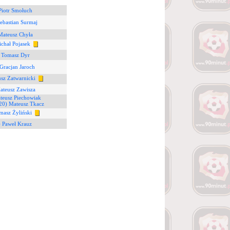
Piotr Smołuch
ebastian Surmaj
Mateusz Chyła
ichał Pojasek
) Tomasz Dyr
Gracjan Jaroch
usz Zatwarnicki
ateusz Zawisza
teusz Piechowiak
20) Mateusz Tkacz
masz Żyliński
) Paweł Krauz