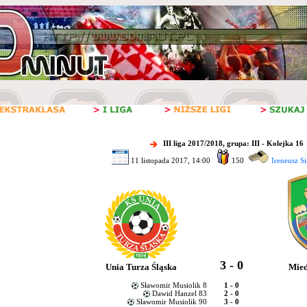
III liga 2017/2018, grupa: III - Kolejka 16
11 listopada 2017, 14:00
150
Ireneusz Si
3 - 0
Unia Turza Śląska
Mied
Sławomir Musiolik 8
1 - 0
Dawid Hanzel 83
2 - 0
Sławomir Musiolik 90
3 - 0