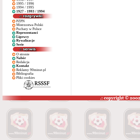
1995 / 1996
1994 / 1995
1927 - 1993 / 1994
PZPN
Mistrzostwa Polski
Puchary w Polsce
Reprezentanci
Ligowcy
Rywalizacje
Serie
O stronie
Nabór
Redakcja
Kontakt
Reklamy 90minut.pl
Bibliografia
Pliki cookies