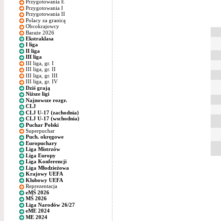
Przygotowania E
Przygotowania I
Przygotowania II
Polacy za granicą
Obcokrajowcy
Baraże 2026
Ekstraklasa
I liga
II liga
III liga
III liga, gr. I
III liga, gr. II
III liga, gr. III
III liga, gr. IV
Dziś grają
Niższe ligi
Najnowsze rozgr.
CLJ
CLJ U-17 (zachodnia)
CLJ U-17 (wschodnia)
Puchar Polski
Superpuchar
Puch. okręgowe
Europuchary
Liga Mistrzów
Liga Europy
Liga Konferencji
Liga Młodzieżowa
Krajowy UEFA
Klubowy UEFA
Reprezentacja
eMŚ 2026
MŚ 2026
Liga Narodów 26/27
eME 2024
ME 2024