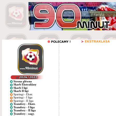
Strona główna
Skarb Ekstraklasy
Skarb I ligi
Skarb II ligi
Sparingi - Ekstr.
Sparingi - I liga
Sparingi - II liga
Transfery - Ekstr.
Transfery - I liga
Transfery - II liga
Transfery - zagr.