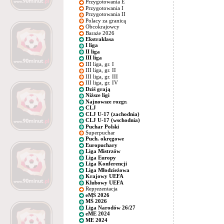
Przygotowania E
Przygotowania I
Przygotowania II
Polacy za granicą
Obcokrajowcy
Baraże 2026
Ekstraklasa
I liga
II liga
III liga
III liga, gr. I
III liga, gr. II
III liga, gr. III
III liga, gr. IV
Dziś grają
Niższe ligi
Najnowsze rozgr.
CLJ
CLJ U-17 (zachodnia)
CLJ U-17 (wschodnia)
Puchar Polski
Superpuchar
Puch. okręgowe
Europuchary
Liga Mistrzów
Liga Europy
Liga Konferencji
Liga Młodzieżowa
Krajowy UEFA
Klubowy UEFA
Reprezentacja
eMŚ 2026
MŚ 2026
Liga Narodów 26/27
eME 2024
ME 2024