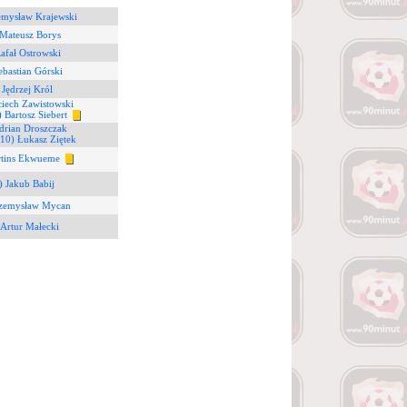
emysław Krajewski
 Mateusz Borys
Rafał Ostrowski
ebastian Górski
 Jędrzej Król
ciech Zawistowski
) Bartosz Siebert
drian Droszczak
(10) Łukasz Ziętek
rtins Ekwueme
) Jakub Babij
rzemysław Mycan
 Artur Małecki