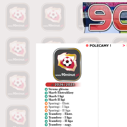
Strona główna
Skarb Ekstraklasy
Skarb I ligi
Skarb II ligi
Sparingi - Ekstr.
Sparingi - I liga
Sparingi - II liga
Transfery - Ekstr.
Transfery - I liga
Transfery - II liga
Transfery - zagr.