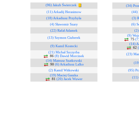
(96) Jakub Świerczek
(34) Prz
(11) Arkadij Herasimow
(44)
(18) Arkadiusz Przybyła
(3) 
(4) Sławomir Szary
(6) S
(22) Rafał Adamek
(2)
(9) Woj
(13) Szymon Ciuberek
75
(7
(14) A
(9) Kamil Kostecki
62
(21) Michał Szczyrba
(23) Ma
86
(8) Dawid Morcinek
(14) Mateusz Szatkowski
(19
90
(6) Arkadiusz Lalko
(2) Kamil Witkowski
(95) P
(19) Maciej Gaszka
(11)
81
(20) Jacek Wuwer