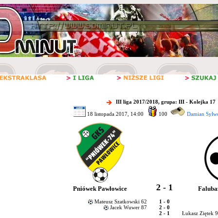
III liga 2017/2018, grupa: III - Kolejka 17
18 listopada 2017, 14:00
100
Damian Sylwe
2 - 1
Pniówek Pawłowice
Faluba
Mateusz Szatkowski 62
1 - 0
Jacek Wuwer 87
2 - 0
2 - 1
Łukasz Ziętek 