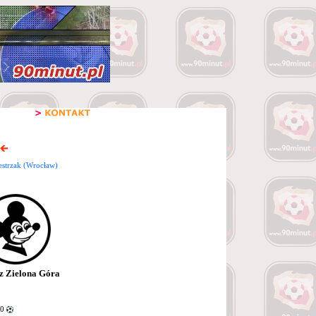
strzak (Wrocław)
z Zielona Góra
90