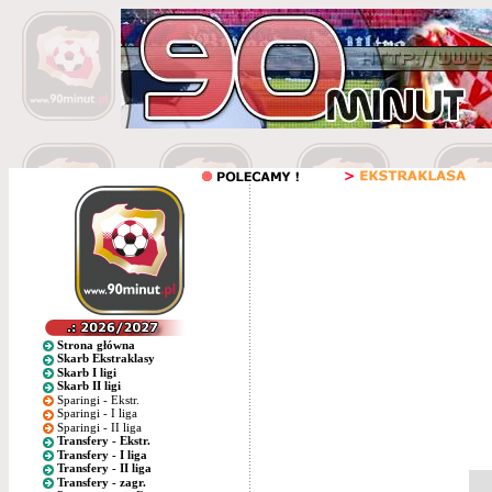
Strona główna
Skarb Ekstraklasy
Skarb I ligi
Skarb II ligi
Sparingi - Ekstr.
Sparingi - I liga
Sparingi - II liga
Transfery - Ekstr.
Transfery - I liga
Transfery - II liga
Transfery - zagr.