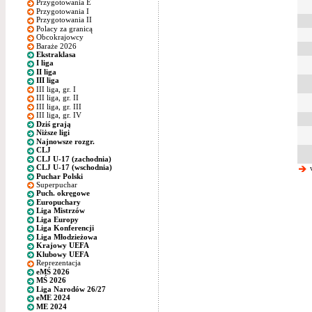
Przygotowania E
Przygotowania I
Przygotowania II
Polacy za granicą
Obcokrajowcy
Baraże 2026
Ekstraklasa
I liga
II liga
III liga
III liga, gr. I
III liga, gr. II
III liga, gr. III
III liga, gr. IV
Dziś grają
Niższe ligi
Najnowsze rozgr.
CLJ
CLJ U-17 (zachodnia)
CLJ U-17 (wschodnia)
w
Puchar Polski
Superpuchar
Puch. okręgowe
Europuchary
Liga Mistrzów
Liga Europy
Liga Konferencji
Liga Młodzieżowa
Krajowy UEFA
Klubowy UEFA
Reprezentacja
eMŚ 2026
MŚ 2026
Liga Narodów 26/27
eME 2024
ME 2024