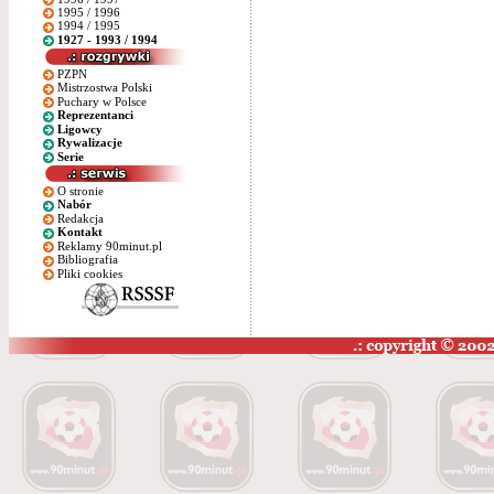
1995 / 1996
1994 / 1995
1927 - 1993 / 1994
PZPN
Mistrzostwa Polski
Puchary w Polsce
Reprezentanci
Ligowcy
Rywalizacje
Serie
O stronie
Nabór
Redakcja
Kontakt
Reklamy 90minut.pl
Bibliografia
Pliki cookies