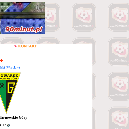
ński (Wrocław)
Tarnowskie Góry
yk 12