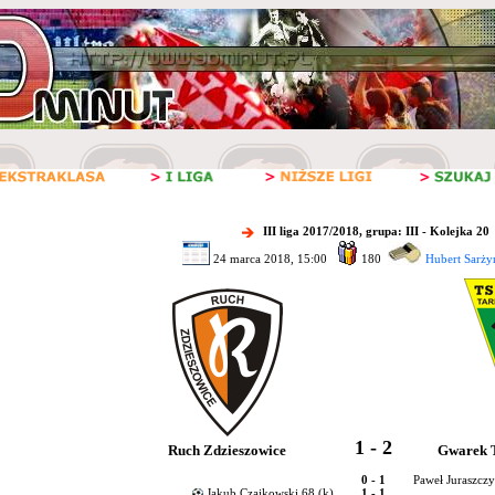
III liga 2017/2018, grupa: III - Kolejka 20
24 marca 2018, 15:00
180
Hubert Sarży
1 - 2
Ruch Zdzieszowice
Gwarek 
0 - 1
Paweł Juraszcz
Jakub Czajkowski 68 (k)
1 - 1