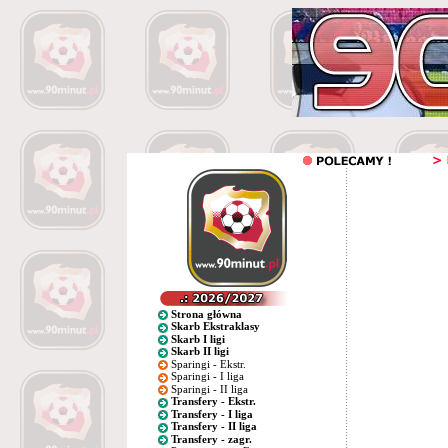
Strona główna
Skarb Ekstraklasy
Skarb I ligi
Skarb II ligi
Sparingi - Ekstr.
Sparingi - I liga
Sparingi - II liga
Transfery - Ekstr.
Transfery - I liga
Transfery - II liga
Transfery - zagr.