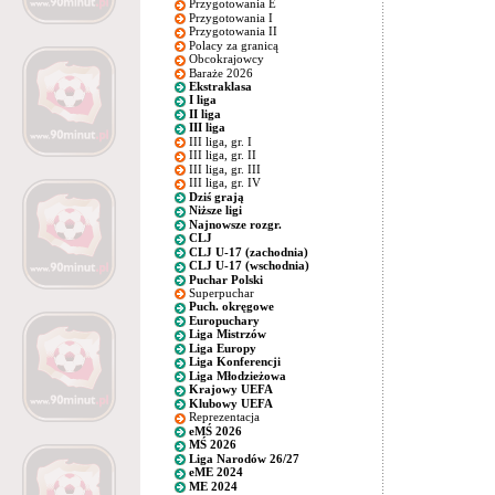
Przygotowania E
Przygotowania I
Przygotowania II
Polacy za granicą
Obcokrajowcy
Baraże 2026
Ekstraklasa
I liga
II liga
III liga
III liga, gr. I
III liga, gr. II
III liga, gr. III
III liga, gr. IV
Dziś grają
Niższe ligi
Najnowsze rozgr.
CLJ
CLJ U-17 (zachodnia)
CLJ U-17 (wschodnia)
Puchar Polski
Superpuchar
Puch. okręgowe
Europuchary
Liga Mistrzów
Liga Europy
Liga Konferencji
Liga Młodzieżowa
Krajowy UEFA
Klubowy UEFA
Reprezentacja
eMŚ 2026
MŚ 2026
Liga Narodów 26/27
eME 2024
ME 2024