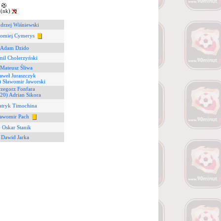
8
 (nk)
drzej Wiśniewski
łomiej Cymerys
) Adam Dzido
mil Cholerzyński
 Mateusz Śliwa
aweł Juraszczyk
) Sławomir Jaworski
rzegorz Fonfara
(20) Adrian Sikora
atryk Timochina
ławomir Pach
 Oskar Stanik
 Dawid Jarka