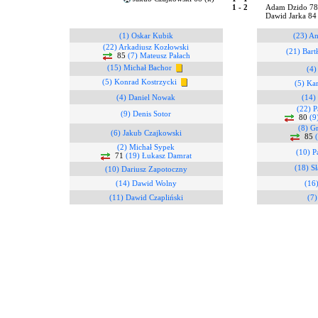
1 - 2
Adam Dzido 7
Dawid Jarka 84
(1) Oskar Kubik
(23) An
(22) Arkadiusz Kozłowski
(21) Bart
85
(7) Mateusz Pałach
(15) Michał Bachor
(4
(5) Konrad Kostrzycki
(5) Ka
(4) Daniel Nowak
(14)
(22) P
(9) Denis Sotor
80
(9
(8) G
(6) Jakub Czajkowski
85
(2) Michał Sypek
(10) P
71
(19) Łukasz Damrat
(18) S
(10) Dariusz Zapotoczny
(14) Dawid Wolny
(16)
(11) Dawid Czapliński
(7)