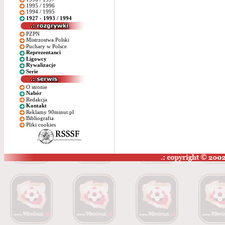
1995 / 1996
1994 / 1995
1927 - 1993 / 1994
PZPN
Mistrzostwa Polski
Puchary w Polsce
Reprezentanci
Ligowcy
Rywalizacje
Serie
O stronie
Nabór
Redakcja
Kontakt
Reklamy 90minut.pl
Bibliografia
Pliki cookies