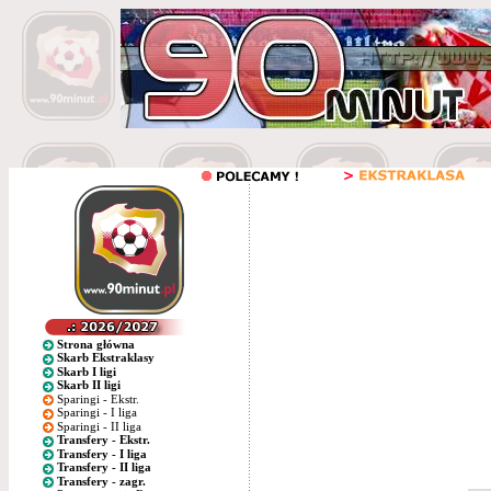
Strona główna
Skarb Ekstraklasy
Skarb I ligi
Skarb II ligi
Sparingi - Ekstr.
Sparingi - I liga
Sparingi - II liga
Transfery - Ekstr.
Transfery - I liga
Transfery - II liga
Transfery - zagr.