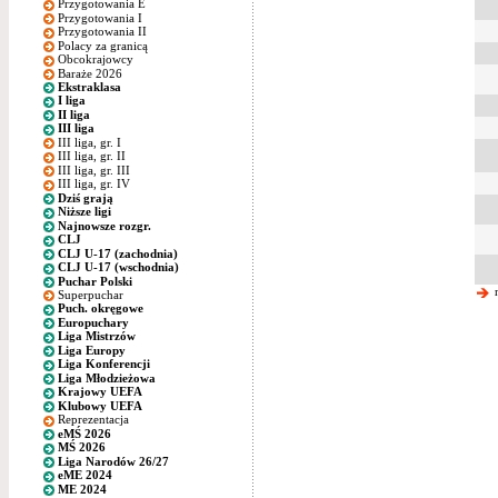
Przygotowania E
Przygotowania I
Przygotowania II
Polacy za granicą
Obcokrajowcy
Baraże 2026
Ekstraklasa
I liga
II liga
III liga
III liga, gr. I
III liga, gr. II
III liga, gr. III
III liga, gr. IV
Dziś grają
Niższe ligi
Najnowsze rozgr.
CLJ
CLJ U-17 (zachodnia)
CLJ U-17 (wschodnia)
Puchar Polski
n
Superpuchar
Puch. okręgowe
Europuchary
Liga Mistrzów
Liga Europy
Liga Konferencji
Liga Młodzieżowa
Krajowy UEFA
Klubowy UEFA
Reprezentacja
eMŚ 2026
MŚ 2026
Liga Narodów 26/27
eME 2024
ME 2024