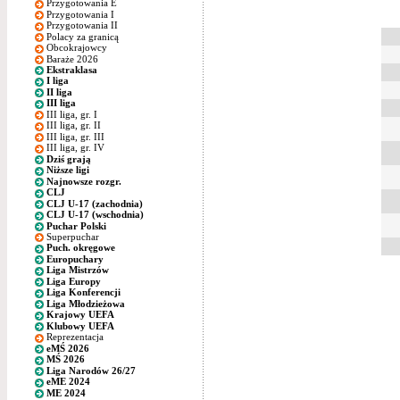
Przygotowania E
Przygotowania I
Przygotowania II
Polacy za granicą
Obcokrajowcy
Baraże 2026
Ekstraklasa
I liga
II liga
III liga
III liga, gr. I
III liga, gr. II
III liga, gr. III
III liga, gr. IV
Dziś grają
Niższe ligi
Najnowsze rozgr.
CLJ
CLJ U-17 (zachodnia)
CLJ U-17 (wschodnia)
Puchar Polski
Superpuchar
Puch. okręgowe
Europuchary
Liga Mistrzów
Liga Europy
Liga Konferencji
Liga Młodzieżowa
Krajowy UEFA
Klubowy UEFA
Reprezentacja
eMŚ 2026
MŚ 2026
Liga Narodów 26/27
eME 2024
ME 2024