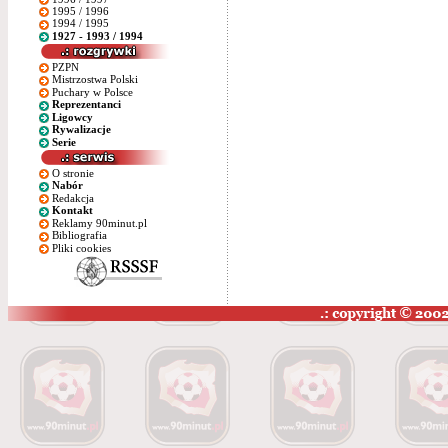
1995 / 1996
1994 / 1995
1927 - 1993 / 1994
PZPN
Mistrzostwa Polski
Puchary w Polsce
Reprezentanci
Ligowcy
Rywalizacje
Serie
O stronie
Nabór
Redakcja
Kontakt
Reklamy 90minut.pl
Bibliografia
Pliki cookies