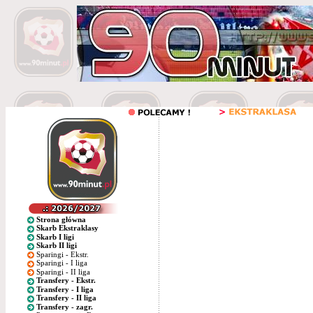
Strona główna
Skarb Ekstraklasy
Skarb I ligi
Skarb II ligi
Sparingi - Ekstr.
Sparingi - I liga
Sparingi - II liga
Transfery - Ekstr.
Transfery - I liga
Transfery - II liga
Transfery - zagr.