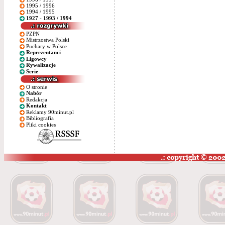
1995 / 1996
1994 / 1995
1927 - 1993 / 1994
PZPN
Mistrzostwa Polski
Puchary w Polsce
Reprezentanci
Ligowcy
Rywalizacje
Serie
O stronie
Nabór
Redakcja
Kontakt
Reklamy 90minut.pl
Bibliografia
Pliki cookies