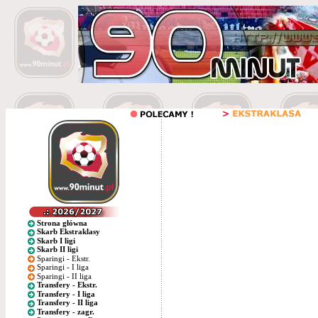
Strona główna
Skarb Ekstraklasy
Skarb I ligi
Skarb II ligi
Sparingi - Ekstr.
Sparingi - I liga
Sparingi - II liga
Transfery - Ekstr.
Transfery - I liga
Transfery - II liga
Transfery - zagr.