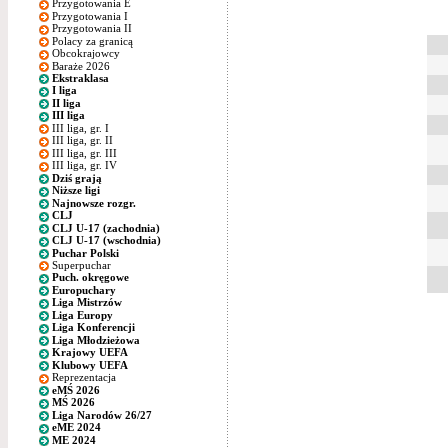
Przygotowania E
Przygotowania I
Przygotowania II
Polacy za granicą
Obcokrajowcy
Baraże 2026
Ekstraklasa
I liga
II liga
III liga
III liga, gr. I
III liga, gr. II
III liga, gr. III
III liga, gr. IV
Dziś grają
Niższe ligi
Najnowsze rozgr.
CLJ
CLJ U-17 (zachodnia)
CLJ U-17 (wschodnia)
Puchar Polski
Superpuchar
Puch. okręgowe
Europuchary
Liga Mistrzów
Liga Europy
Liga Konferencji
Liga Młodzieżowa
Krajowy UEFA
Klubowy UEFA
Reprezentacja
eMŚ 2026
MŚ 2026
Liga Narodów 26/27
eME 2024
ME 2024