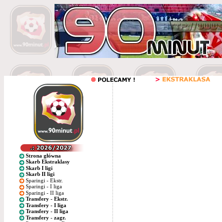
Strona główna
Skarb Ekstraklasy
Skarb I ligi
Skarb II ligi
Sparingi - Ekstr.
Sparingi - I liga
Sparingi - II liga
Transfery - Ekstr.
Transfery - I liga
Transfery - II liga
Transfery - zagr.