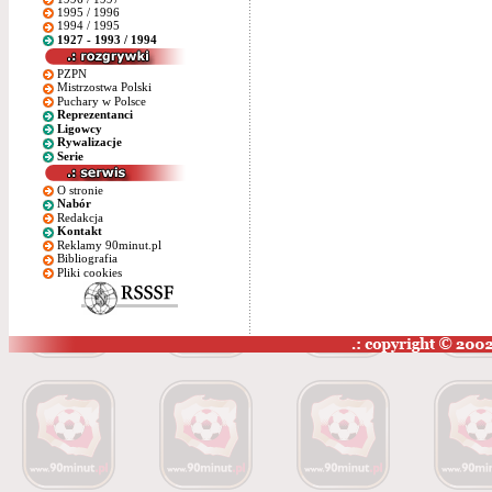
1995 / 1996
1994 / 1995
1927 - 1993 / 1994
PZPN
Mistrzostwa Polski
Puchary w Polsce
Reprezentanci
Ligowcy
Rywalizacje
Serie
O stronie
Nabór
Redakcja
Kontakt
Reklamy 90minut.pl
Bibliografia
Pliki cookies