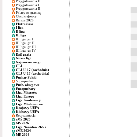
Przygotowania E
Przygotowania I
Przygotowania II
Polacy za granicą
Obcokrajowcy
Baraże 2026
Ekstraklasa
I liga
II liga
III liga
III liga, gr. I
III liga, gr. II
III liga, gr. III
III liga, gr. IV
Dziś grają
Niższe ligi
Najnowsze rozgr.
CLJ
CLJ U-17 (zachodnia)
CLJ U-17 (wschodnia)
Puchar Polski
Superpuchar
Puch. okręgowe
Europuchary
Liga Mistrzów
Liga Europy
Liga Konferencji
Liga Młodzieżowa
Krajowy UEFA
Klubowy UEFA
Reprezentacja
eMŚ 2026
MŚ 2026
Liga Narodów 26/27
eME 2024
ME 2024