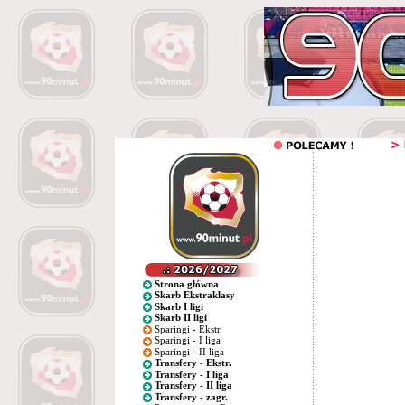
Strona główna
Skarb Ekstraklasy
Skarb I ligi
Skarb II ligi
Sparingi - Ekstr.
Sparingi - I liga
Sparingi - II liga
Transfery - Ekstr.
Transfery - I liga
Transfery - II liga
Transfery - zagr.