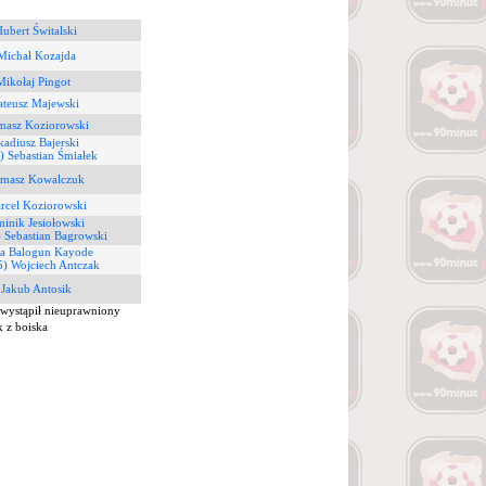
Hubert Świtalski
Michał Kozajda
Mikołaj Pingot
ateusz Majewski
masz Koziorowski
kadiusz Bajerski
) Sebastian Śmiałek
omasz Kowalczuk
rcel Koziorowski
inik Jesiołowski
) Sebastian Bagrowski
ua Balogun Kayode
5) Wojciech Antczak
 Jakub Antosik
wystąpił nieuprawniony
 z boiska