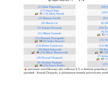
Stajko Stojczew 75
2 - 0
(1) Oskar Pogorzelec
(44) 
(17) Patryk Palat
(16) 
61
(14) Jakub Staszak
(3) Mateusz Gawlik
(5) 
(6) Marcin Lis
(6) M
(5) Tomasz Owczarek
(14) To
(4) Ar
(11) Błażej Ciesielski
82
(3
(22) Dominik Domagalski
(11) T
68
(8) Stajko Stojczew
(15) Robert Tunkiewicz
(13) Ma
(10) Rafał Jankowski
(8) Dom
46
(16) Miłosz Matuszewski
68
(19
(7) Josh
(20) Konrad Chojnacki
82
(1
(9) Christian Nnamani
(17)
46
(24) Patryk Kieliba
pierwotnie zweryfikowany jako walkower 0-3; w drużynie gospodarzy 
zawodnik - Konrad Chojnacki; w późniejszym terminie przywrócono wynik