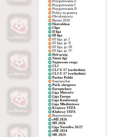
Przygotowania E
Przygotowania I
Przygotowania II
Polacy za granicą
Obcokrajowcy
Baraże 2026
Ekstraklasa
I liga
II liga
III liga
III liga, gr. I
III liga, gr. II
III liga, gr. III
III liga, gr. IV
Dziś grają
Niższe ligi
Najnowsze rozgr.
CLJ
CLJ U-17 (zachodnia)
CLJ U-17 (wschodnia)
Puchar Polski
Superpuchar
Puch. okręgowe
Europuchary
Liga Mistrzów
Liga Europy
Liga Konferencji
Liga Młodzieżowa
Krajowy UEFA
Klubowy UEFA
Reprezentacja
eMŚ 2026
MŚ 2026
Liga Narodów 26/27
eME 2024
ME 2024