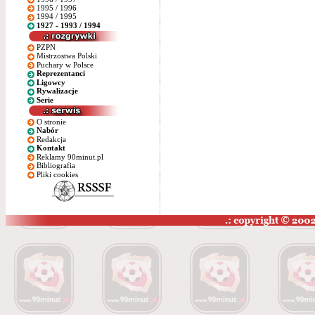
1995 / 1996
1994 / 1995
1927 - 1993 / 1994
PZPN
Mistrzostwa Polski
Puchary w Polsce
Reprezentanci
Ligowcy
Rywalizacje
Serie
O stronie
Nabór
Redakcja
Kontakt
Reklamy 90minut.pl
Bibliografia
Pliki cookies