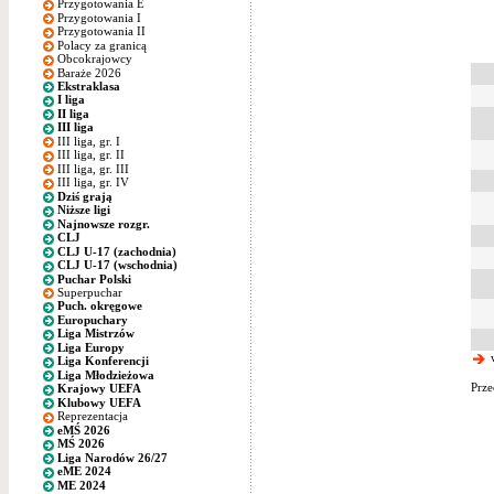
Przygotowania E
Przygotowania I
Przygotowania II
Polacy za granicą
Obcokrajowcy
Baraże 2026
Ekstraklasa
I liga
II liga
III liga
III liga, gr. I
III liga, gr. II
III liga, gr. III
III liga, gr. IV
Dziś grają
Niższe ligi
Najnowsze rozgr.
CLJ
CLJ U-17 (zachodnia)
CLJ U-17 (wschodnia)
Puchar Polski
Superpuchar
Puch. okręgowe
Europuchary
Liga Mistrzów
Liga Europy
w
Liga Konferencji
Liga Młodzieżowa
Prze
Krajowy UEFA
Klubowy UEFA
Reprezentacja
eMŚ 2026
MŚ 2026
Liga Narodów 26/27
eME 2024
ME 2024