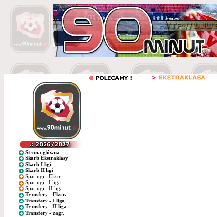
Strona główna
Skarb Ekstraklasy
Skarb I ligi
Skarb II ligi
Sparingi - Ekstr.
Sparingi - I liga
Sparingi - II liga
Transfery - Ekstr.
Transfery - I liga
Transfery - II liga
Transfery - zagr.