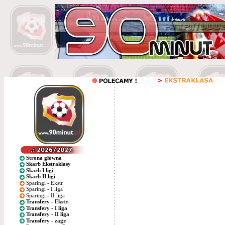
Strona główna
Skarb Ekstraklasy
Skarb I ligi
Skarb II ligi
Sparingi - Ekstr.
Sparingi - I liga
Sparingi - II liga
Transfery - Ekstr.
Transfery - I liga
Transfery - II liga
Transfery - zagr.