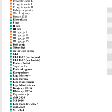
Przygotowania E
Przygotowania I
Przygotowania II
Polacy za granicą
Obcokrajowcy
Baraże 2026
Ekstraklasa
I liga
II liga
III liga
III liga, gr. I
III liga, gr. II
III liga, gr. III
III liga, gr. IV
Dziś grają
Niższe ligi
Najnowsze rozgr.
CLJ
CLJ U-17 (zachodnia)
CLJ U-17 (wschodnia)
Puchar Polski
Superpuchar
Puch. okręgowe
Europuchary
Liga Mistrzów
Liga Europy
Liga Konferencji
Liga Młodzieżowa
Krajowy UEFA
Klubowy UEFA
Reprezentacja
eMŚ 2026
MŚ 2026
Liga Narodów 26/27
eME 2024
ME 2024