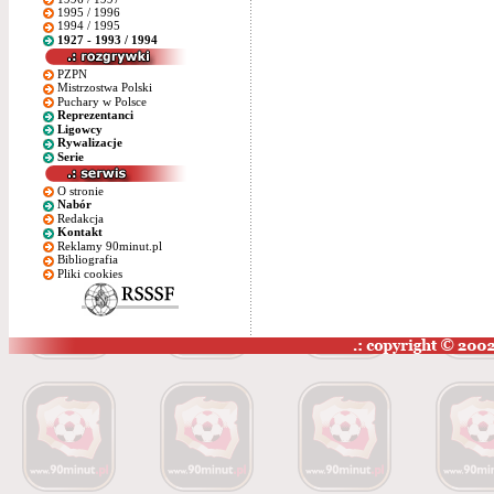
1995 / 1996
1994 / 1995
1927 - 1993 / 1994
PZPN
Mistrzostwa Polski
Puchary w Polsce
Reprezentanci
Ligowcy
Rywalizacje
Serie
O stronie
Nabór
Redakcja
Kontakt
Reklamy 90minut.pl
Bibliografia
Pliki cookies