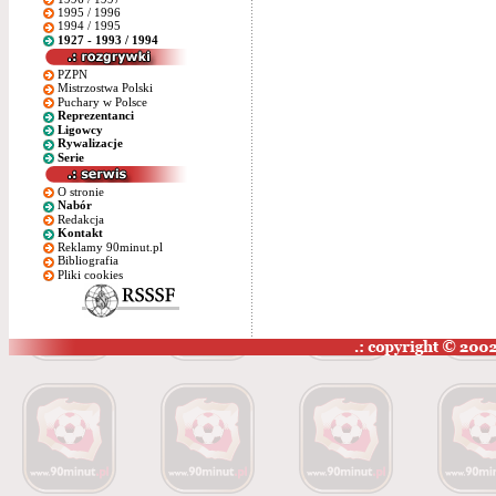
1995 / 1996
1994 / 1995
1927 - 1993 / 1994
PZPN
Mistrzostwa Polski
Puchary w Polsce
Reprezentanci
Ligowcy
Rywalizacje
Serie
O stronie
Nabór
Redakcja
Kontakt
Reklamy 90minut.pl
Bibliografia
Pliki cookies