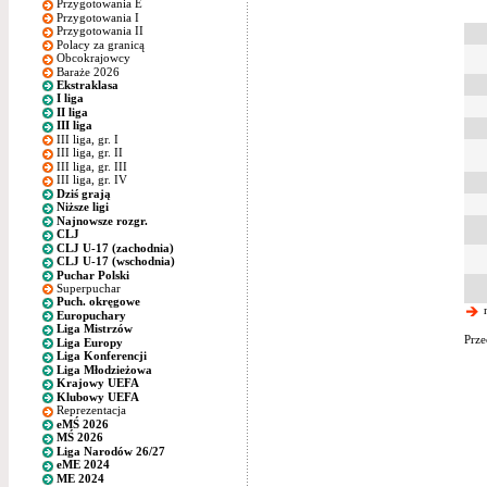
Przygotowania E
Przygotowania I
Przygotowania II
Polacy za granicą
Obcokrajowcy
Baraże 2026
Ekstraklasa
I liga
II liga
III liga
III liga, gr. I
III liga, gr. II
III liga, gr. III
III liga, gr. IV
Dziś grają
Niższe ligi
Najnowsze rozgr.
CLJ
CLJ U-17 (zachodnia)
CLJ U-17 (wschodnia)
Puchar Polski
Superpuchar
Puch. okręgowe
n
Europuchary
Liga Mistrzów
Prze
Liga Europy
Liga Konferencji
Liga Młodzieżowa
Krajowy UEFA
Klubowy UEFA
Reprezentacja
eMŚ 2026
MŚ 2026
Liga Narodów 26/27
eME 2024
ME 2024