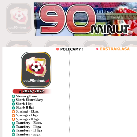
Strona główna
Skarb Ekstraklasy
Skarb I ligi
Skarb II ligi
Sparingi - Ekstr.
Sparingi - I liga
Sparingi - II liga
Transfery - Ekstr.
Transfery - I liga
Transfery - II liga
Transfery - zagr.