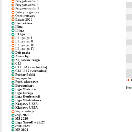
Przygotowania E
Przygotowania I
Przygotowania II
Polacy za granicą
Obcokrajowcy
Baraże 2026
Ekstraklasa
I liga
II liga
III liga
III liga, gr. I
III liga, gr. II
III liga, gr. III
III liga, gr. IV
Dziś grają
Niższe ligi
Najnowsze rozgr.
CLJ
CLJ U-17 (zachodnia)
CLJ U-17 (wschodnia)
Puchar Polski
Superpuchar
n
Puch. okręgowe
Europuchary
Prze
Liga Mistrzów
Liga Europy
Liga Konferencji
Liga Młodzieżowa
Krajowy UEFA
Klubowy UEFA
Reprezentacja
eMŚ 2026
MŚ 2026
Liga Narodów 26/27
eME 2024
ME 2024