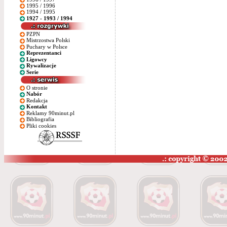
1995 / 1996
1994 / 1995
1927 - 1993 / 1994
PZPN
Mistrzostwa Polski
Puchary w Polsce
Reprezentanci
Ligowcy
Rywalizacje
Serie
O stronie
Nabór
Redakcja
Kontakt
Reklamy 90minut.pl
Bibliografia
Pliki cookies