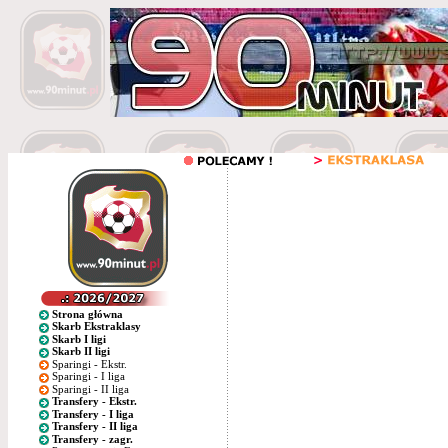
Strona główna
Skarb Ekstraklasy
Skarb I ligi
Skarb II ligi
Sparingi - Ekstr.
Sparingi - I liga
Sparingi - II liga
Transfery - Ekstr.
Transfery - I liga
Transfery - II liga
Transfery - zagr.