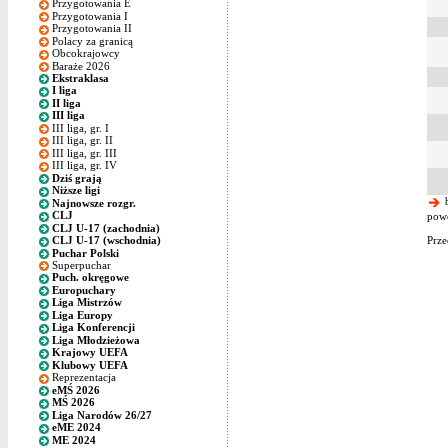
Przygotowania E
Przygotowania I
Przygotowania II
Polacy za granicą
Obcokrajowcy
Baraże 2026
Ekstraklasa
I liga
II liga
III liga
III liga, gr. I
III liga, gr. II
III liga, gr. III
III liga, gr. IV
Dziś grają
Niższe ligi
b
Najnowsze rozgr.
CLJ
powo
CLJ U-17 (zachodnia)
Prze
CLJ U-17 (wschodnia)
Puchar Polski
Superpuchar
Puch. okręgowe
Europuchary
Liga Mistrzów
Liga Europy
Liga Konferencji
Liga Młodzieżowa
Krajowy UEFA
Klubowy UEFA
Reprezentacja
eMŚ 2026
MŚ 2026
Liga Narodów 26/27
eME 2024
ME 2024