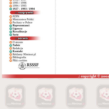
1995 / 1996
1994 / 1995
1927 - 1993 / 1994
PZPN
Mistrzostwa Polski
Puchary w Polsce
Reprezentanci
Ligowcy
Rywalizacje
Serie
O stronie
Nabór
Redakcja
Kontakt
Reklamy 90minut.pl
Bibliografia
Pliki cookies