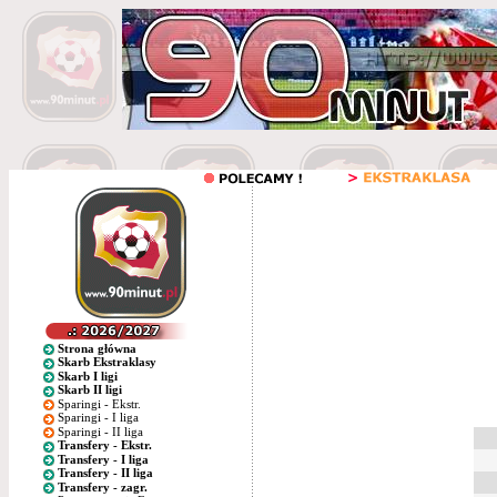
Strona główna
Skarb Ekstraklasy
Skarb I ligi
Skarb II ligi
Sparingi - Ekstr.
Sparingi - I liga
Sparingi - II liga
Transfery - Ekstr.
Transfery - I liga
Transfery - II liga
Transfery - zagr.