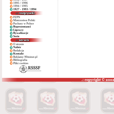
1995 / 1996
1994 / 1995
1927 - 1993 / 1994
PZPN
Mistrzostwa Polski
Puchary w Polsce
Reprezentanci
Ligowcy
Rywalizacje
Serie
O stronie
Nabór
Redakcja
Kontakt
Reklamy 90minut.pl
Bibliografia
Pliki cookies