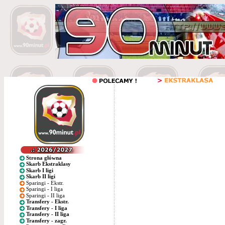
Strona główna
Skarb Ekstraklasy
Skarb I ligi
Skarb II ligi
Sparingi - Ekstr.
Sparingi - I liga
Sparingi - II liga
Transfery - Ekstr.
Transfery - I liga
Transfery - II liga
Transfery - zagr.