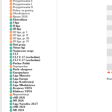
Przygotowania E
Przygotowania I
Przygotowania II
Polacy za granicą
Obcokrajowcy
Baraże 2026
Ekstraklasa
I liga
II liga
III liga
III liga, gr. I
III liga, gr. II
III liga, gr. III
III liga, gr. IV
Dziś grają
Niższe ligi
Najnowsze rozgr.
CLJ
CLJ U-17 (zachodnia)
CLJ U-17 (wschodnia)
Puchar Polski
Superpuchar
Puch. okręgowe
n
Europuchary
Liga Mistrzów
Liga Europy
Prze
Liga Konferencji
Liga Młodzieżowa
Krajowy UEFA
Klubowy UEFA
Reprezentacja
eMŚ 2026
MŚ 2026
Liga Narodów 26/27
eME 2024
ME 2024