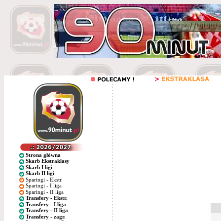
Strona główna
Skarb Ekstraklasy
Skarb I ligi
Skarb II ligi
Sparingi - Ekstr.
Sparingi - I liga
Sparingi - II liga
Transfery - Ekstr.
Transfery - I liga
Transfery - II liga
Transfery - zagr.