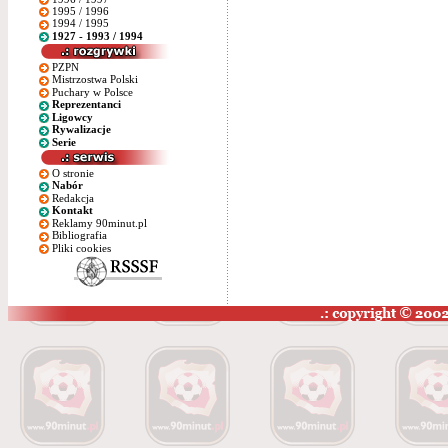
1995 / 1996
1994 / 1995
1927 - 1993 / 1994
PZPN
Mistrzostwa Polski
Puchary w Polsce
Reprezentanci
Ligowcy
Rywalizacje
Serie
O stronie
Nabór
Redakcja
Kontakt
Reklamy 90minut.pl
Bibliografia
Pliki cookies