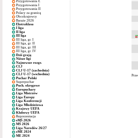
Przygotowania E
Przygotowania I
Przygotowania II
Polacy za granicą
Obcokrajowcy
Baraże 2026
Ekstraklasa
I liga
II liga
III liga
III liga, gr. I
III liga, gr. II
III liga, gr. III
III liga, gr. IV
Dziś grają
Niższe ligi
Najnowsze rozgr.
CLJ
CLJ U-17 (zachodnia)
CLJ U-17 (wschodnia)
Prze
Puchar Polski
Superpuchar
Puch. okręgowe
Europuchary
Liga Mistrzów
Liga Europy
Liga Konferencji
Liga Młodzieżowa
Krajowy UEFA
Klubowy UEFA
Reprezentacja
eMŚ 2026
MŚ 2026
Liga Narodów 26/27
eME 2024
ME 2024