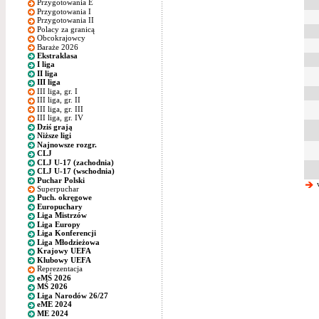
Przygotowania E
Przygotowania I
Przygotowania II
Polacy za granicą
Obcokrajowcy
Baraże 2026
Ekstraklasa
I liga
II liga
III liga
III liga, gr. I
III liga, gr. II
III liga, gr. III
III liga, gr. IV
Dziś grają
Niższe ligi
Najnowsze rozgr.
CLJ
CLJ U-17 (zachodnia)
CLJ U-17 (wschodnia)
Puchar Polski
w
Superpuchar
Puch. okręgowe
Europuchary
Liga Mistrzów
Liga Europy
Liga Konferencji
Liga Młodzieżowa
Krajowy UEFA
Klubowy UEFA
Reprezentacja
eMŚ 2026
MŚ 2026
Liga Narodów 26/27
eME 2024
ME 2024