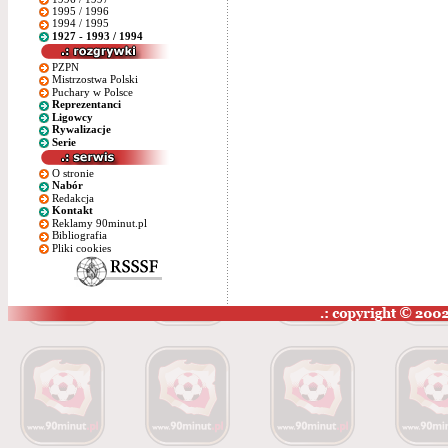
1995 / 1996
1994 / 1995
1927 - 1993 / 1994
PZPN
Mistrzostwa Polski
Puchary w Polsce
Reprezentanci
Ligowcy
Rywalizacje
Serie
O stronie
Nabór
Redakcja
Kontakt
Reklamy 90minut.pl
Bibliografia
Pliki cookies