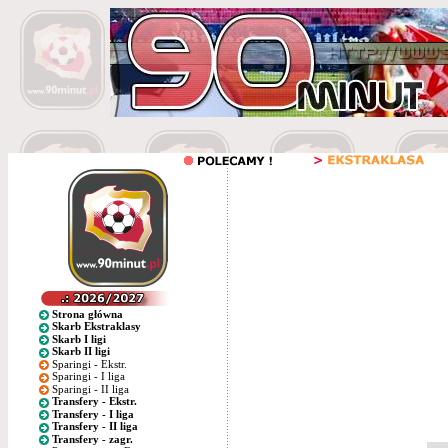
Strona główna
Skarb Ekstraklasy
Skarb I ligi
Skarb II ligi
Sparingi - Ekstr.
Sparingi - I liga
Sparingi - II liga
Transfery - Ekstr.
Transfery - I liga
Transfery - II liga
Transfery - zagr.