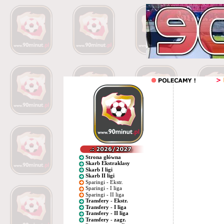
Strona główna
Skarb Ekstraklasy
Skarb I ligi
Skarb II ligi
Sparingi - Ekstr.
Sparingi - I liga
Sparingi - II liga
Transfery - Ekstr.
Transfery - I liga
Transfery - II liga
Transfery - zagr.