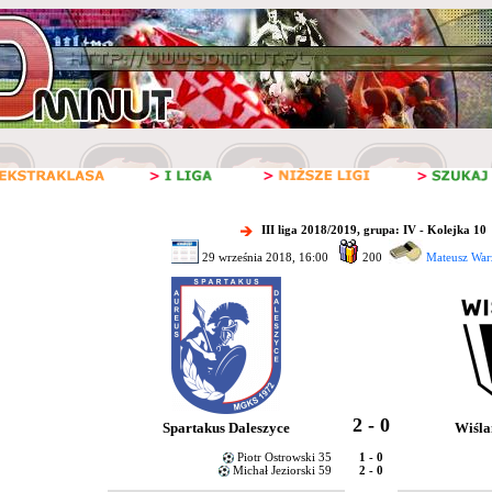
III liga 2018/2019, grupa: IV - Kolejka 10
29 września 2018, 16:00
200
Mateusz War
2 - 0
Spartakus Daleszyce
Wiśla
Piotr Ostrowski 35
1 - 0
Michał Jeziorski 59
2 - 0