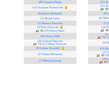
(80) Szymon Pietras
(37) Ko
(21) Ko
(14) Szczepan Krzeszowski
46
(6) Adrian Bednarski
(8) 
(4) Nik
(5) Michał Cedro
(3) Mateusz Zawadzki
(7) 
(9) Piotr Ostrowski
(16) B
4
85
(93) Robert Sitarz
(3)
(44) Antoni Zdeb
71
(1
(10) Andrzej Paprocki
(5) M
75
(11) Wiktor Wołowiec
(8) Łukasz Zawadzki
(19) Kr
(17) 
(27) Kamil Blicharski
65
(18
(23) 
(7) Michał Jeziorski
61