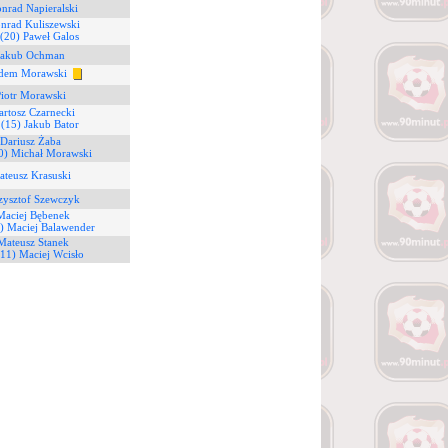
nrad Napieralski
nrad Kuliszewski
(20) Paweł Galos
Jakub Ochman
odem Morawski
Piotr Morawski
artosz Czarnecki
6
(15) Jakub Bator
 Dariusz Żaba
0) Michał Morawski
ateusz Krasuski
zysztof Szewczyk
Maciej Bębenek
) Maciej Balawender
Mateusz Stanek
(11) Maciej Wcisło