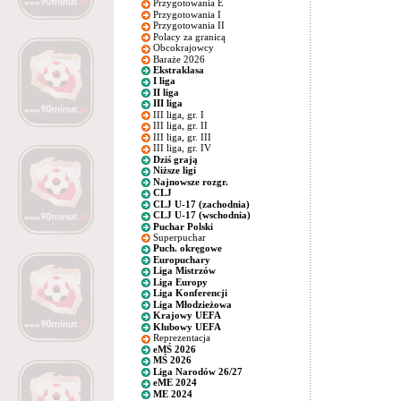
Przygotowania E
Przygotowania I
Przygotowania II
Polacy za granicą
Obcokrajowcy
Baraże 2026
Ekstraklasa
I liga
II liga
III liga
III liga, gr. I
III liga, gr. II
III liga, gr. III
III liga, gr. IV
Dziś grają
Niższe ligi
Najnowsze rozgr.
CLJ
CLJ U-17 (zachodnia)
CLJ U-17 (wschodnia)
Puchar Polski
Superpuchar
Puch. okręgowe
Europuchary
Liga Mistrzów
Liga Europy
Liga Konferencji
Liga Młodzieżowa
Krajowy UEFA
Klubowy UEFA
Reprezentacja
eMŚ 2026
MŚ 2026
Liga Narodów 26/27
eME 2024
ME 2024