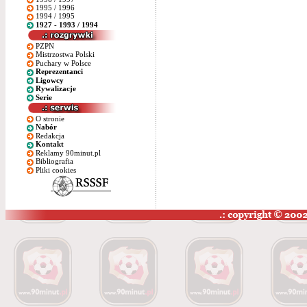
1995 / 1996
1994 / 1995
1927 - 1993 / 1994
PZPN
Mistrzostwa Polski
Puchary w Polsce
Reprezentanci
Ligowcy
Rywalizacje
Serie
O stronie
Nabór
Redakcja
Kontakt
Reklamy 90minut.pl
Bibliografia
Pliki cookies