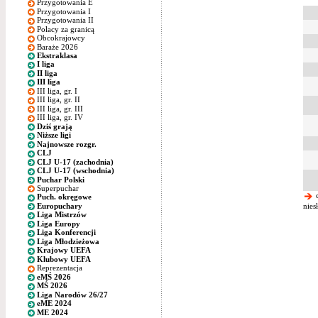
Przygotowania E
Przygotowania I
Przygotowania II
Polacy za granicą
Obcokrajowcy
Baraże 2026
Ekstraklasa
I liga
II liga
III liga
III liga, gr. I
III liga, gr. II
III liga, gr. III
III liga, gr. IV
Dziś grają
Niższe ligi
Najnowsze rozgr.
CLJ
CLJ U-17 (zachodnia)
CLJ U-17 (wschodnia)
Puchar Polski
Superpuchar
c
Puch. okręgowe
Europuchary
nies
Liga Mistrzów
Liga Europy
Liga Konferencji
Liga Młodzieżowa
Krajowy UEFA
Klubowy UEFA
Reprezentacja
eMŚ 2026
MŚ 2026
Liga Narodów 26/27
eME 2024
ME 2024