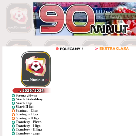
Strona główna
Skarb Ekstraklasy
Skarb I ligi
Skarb II ligi
Sparingi - Ekstr.
Sparingi - I liga
Sparingi - II liga
Transfery - Ekstr.
Transfery - I liga
Transfery - II liga
Transfery - zagr.