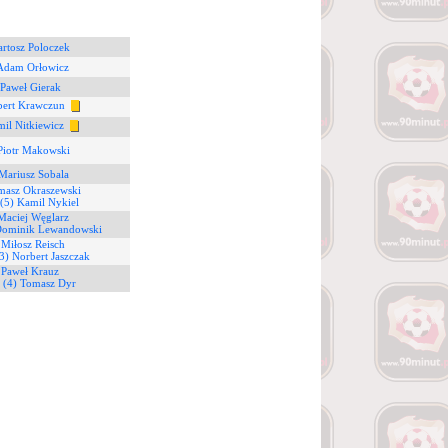
artosz Poloczek
 Adam Orłowicz
 Paweł Gierak
bert Krawczun
mil Nitkiewicz
Piotr Makowski
Mariusz Sobala
masz Okraszewski
(5) Kamil Nykiel
Maciej Węglarz
Dominik Lewandowski
 Miłosz Reisch
3) Norbert Jaszczak
 Paweł Krauz
6
(4) Tomasz Dyr