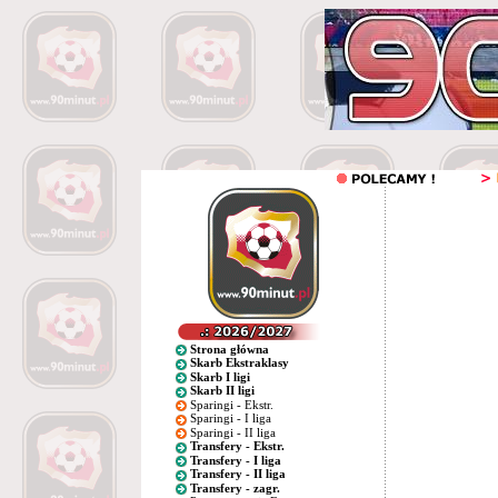
Strona główna
Skarb Ekstraklasy
Skarb I ligi
Skarb II ligi
Sparingi - Ekstr.
Sparingi - I liga
Sparingi - II liga
Transfery - Ekstr.
Transfery - I liga
Transfery - II liga
Transfery - zagr.