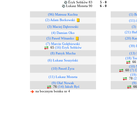
Eryk Sobków 83
5 - 0
Łukasz Moneta 90
6 - 0
(96) Mateusz Kuchta
(1) B
(2) Adam Borkowski
(11)
(3) Maciej Dąbrowski
(3)
(21) Hu
(4) Damian Oko
(5) Paweł Witsanko
(20) Ka
(7) Marcin Gołębiowski
(39) 
65
(16) Eryk Sobków
(8) Patryk Mucha
(13) 
(18) To
(6) Łukasz Soszyński
66
(10) 
(10) Paweł Żyra
60
(7) 
(19)
(11) Łukasz Moneta
78
(2
(9) Olaf Nowak
(9)
76
(14) Jakub Ryś
6
na bocznym boisku nr 4