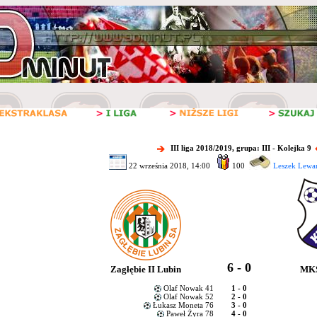
III liga 2018/2019, grupa: III - Kolejka 9
22 września 2018, 14:00
100
Leszek Lewa
6 - 0
Zagłębie II Lubin
MKS
Olaf Nowak 41
1 - 0
Olaf Nowak 52
2 - 0
Łukasz Moneta 76
3 - 0
Paweł Żyra 78
4 - 0