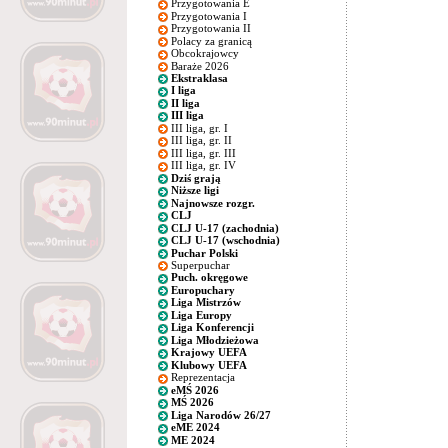
Przygotowania E
Przygotowania I
Przygotowania II
Polacy za granicą
Obcokrajowcy
Baraże 2026
Ekstraklasa
I liga
II liga
III liga
III liga, gr. I
III liga, gr. II
III liga, gr. III
III liga, gr. IV
Dziś grają
Niższe ligi
Najnowsze rozgr.
CLJ
CLJ U-17 (zachodnia)
CLJ U-17 (wschodnia)
Puchar Polski
Superpuchar
Puch. okręgowe
Europuchary
Liga Mistrzów
Liga Europy
Liga Konferencji
Liga Młodzieżowa
Krajowy UEFA
Klubowy UEFA
Reprezentacja
eMŚ 2026
MŚ 2026
Liga Narodów 26/27
eME 2024
ME 2024