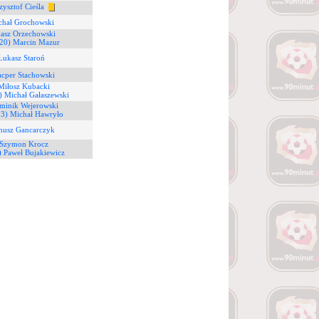
zysztof Cieśla
chał Grochowski
kasz Orzechowski
(20) Marcin Mazur
Łukasz Staroń
acper Stachowski
Miłosz Kubacki
) Michał Gałaszewski
minik Wejerowski
13) Michał Hawryło
anusz Gancarczyk
 Szymon Krocz
) Paweł Bujakiewicz