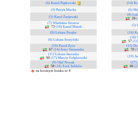
(4) Kamil Piątkowski
(14) Kr
(3) Patryk Mucha
(6) Mi
(8) Łu
(5) Karol Żmijewski
28
(7) Władisław Sirotow
(5) 
73
(18) Kamil Mazek
(8) Łukasz Poręba
(16) K
(18) 
(6) Łukasz Soszyński
57
(11
(10) Paweł Żyra
(15) Do
67
(14) Artur Siemaszko
70
(
(11) Łukasz Janoszka
(10) J
90
(17) Marcin Gołębiowski
(9) Olaf Nowak
(17)
58
(16) Eryk Sobków
66
(2
na bocznym boisku nr 4