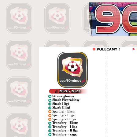
Strona główna
Skarb Ekstraklasy
Skarb I ligi
Skarb II ligi
Sparingi - Ekstr.
Sparingi - I liga
Sparingi - II liga
Transfery - Ekstr.
Transfery - I liga
Transfery - II liga
Transfery - zagr.