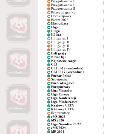
Przygotowania E
Przygotowania I
Przygotowania II
Polacy za granicą
Obcokrajowcy
Baraże 2026
Ekstraklasa
I liga
II liga
III liga
III liga, gr. I
III liga, gr. II
III liga, gr. III
III liga, gr. IV
Dziś grają
Niższe ligi
Najnowsze rozgr.
CLJ
CLJ U-17 (zachodnia)
CLJ U-17 (wschodnia)
Puchar Polski
Superpuchar
Puch. okręgowe
Europuchary
Liga Mistrzów
Liga Europy
Liga Konferencji
Liga Młodzieżowa
Krajowy UEFA
Klubowy UEFA
Reprezentacja
eMŚ 2026
MŚ 2026
Liga Narodów 26/27
eME 2024
ME 2024