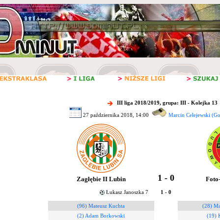
III liga 2018/2019, grupa: III - Kolejka 13
27 października 2018, 14:00
Marcin Celejewski (G
1 - 0
Zagłębie II Lubin
Foto
Łukasz Janoszka 7
1 - 0
(96) Mateusz Kuchta
(28) Ma
(2) Adam Borkowski
(19) 