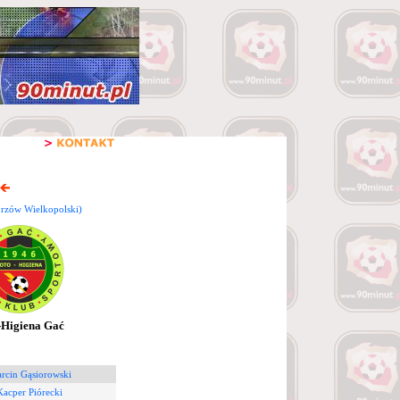
orzów Wielkopolski)
-Higiena Gać
rcin Gąsiorowski
Kacper Piórecki