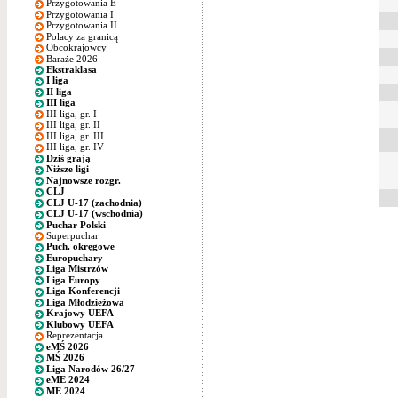
Przygotowania E
Przygotowania I
Przygotowania II
Polacy za granicą
Obcokrajowcy
Baraże 2026
Ekstraklasa
I liga
II liga
III liga
III liga, gr. I
III liga, gr. II
III liga, gr. III
III liga, gr. IV
Dziś grają
Niższe ligi
Najnowsze rozgr.
CLJ
CLJ U-17 (zachodnia)
CLJ U-17 (wschodnia)
Puchar Polski
Superpuchar
Puch. okręgowe
Europuchary
Liga Mistrzów
Liga Europy
Liga Konferencji
Liga Młodzieżowa
Krajowy UEFA
Klubowy UEFA
Reprezentacja
eMŚ 2026
MŚ 2026
Liga Narodów 26/27
eME 2024
ME 2024