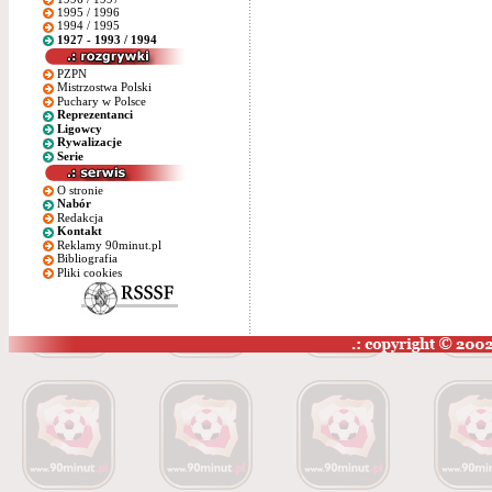
1995 / 1996
1994 / 1995
1927 - 1993 / 1994
PZPN
Mistrzostwa Polski
Puchary w Polsce
Reprezentanci
Ligowcy
Rywalizacje
Serie
O stronie
Nabór
Redakcja
Kontakt
Reklamy 90minut.pl
Bibliografia
Pliki cookies