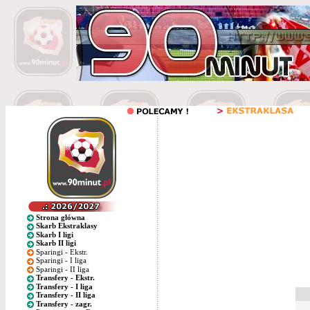
Strona główna
Skarb Ekstraklasy
Skarb I ligi
Skarb II ligi
Sparingi - Ekstr.
Sparingi - I liga
Sparingi - II liga
Transfery - Ekstr.
Transfery - I liga
Transfery - II liga
Transfery - zagr.