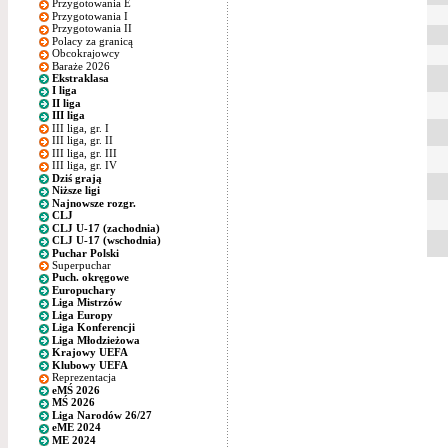
Przygotowania E
Przygotowania I
Przygotowania II
Polacy za granicą
Obcokrajowcy
Baraże 2026
Ekstraklasa
I liga
II liga
III liga
III liga, gr. I
III liga, gr. II
III liga, gr. III
III liga, gr. IV
Dziś grają
Niższe ligi
Najnowsze rozgr.
CLJ
CLJ U-17 (zachodnia)
CLJ U-17 (wschodnia)
Puchar Polski
Superpuchar
Puch. okręgowe
Europuchary
Liga Mistrzów
Liga Europy
Liga Konferencji
Liga Młodzieżowa
Krajowy UEFA
Klubowy UEFA
Reprezentacja
eMŚ 2026
MŚ 2026
Liga Narodów 26/27
eME 2024
ME 2024