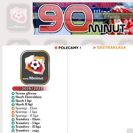
Strona główna
Skarb Ekstraklasy
Skarb I ligi
Skarb II ligi
Sparingi - Ekstr.
Sparingi - I liga
Sparingi - II liga
Transfery - Ekstr.
Transfery - I liga
Transfery - II liga
Transfery - zagr.