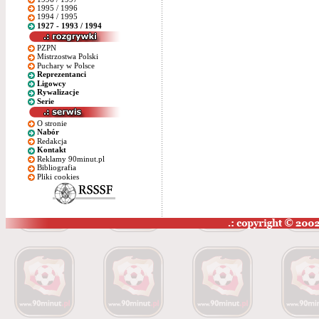
1995 / 1996
1994 / 1995
1927 - 1993 / 1994
PZPN
Mistrzostwa Polski
Puchary w Polsce
Reprezentanci
Ligowcy
Rywalizacje
Serie
O stronie
Nabór
Redakcja
Kontakt
Reklamy 90minut.pl
Bibliografia
Pliki cookies