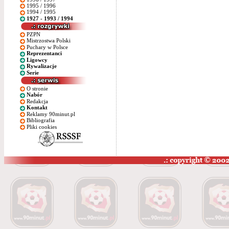
1995 / 1996
1994 / 1995
1927 - 1993 / 1994
PZPN
Mistrzostwa Polski
Puchary w Polsce
Reprezentanci
Ligowcy
Rywalizacje
Serie
O stronie
Nabór
Redakcja
Kontakt
Reklamy 90minut.pl
Bibliografia
Pliki cookies