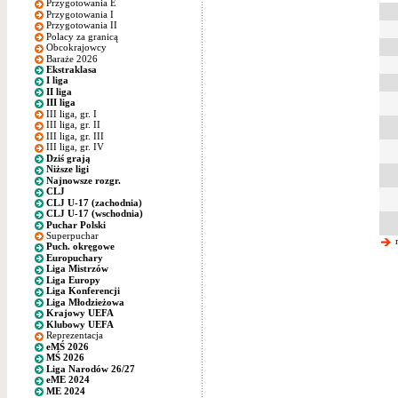
Przygotowania E
Przygotowania I
Przygotowania II
Polacy za granicą
Obcokrajowcy
Baraże 2026
Ekstraklasa
I liga
II liga
III liga
III liga, gr. I
III liga, gr. II
III liga, gr. III
III liga, gr. IV
Dziś grają
Niższe ligi
Najnowsze rozgr.
CLJ
CLJ U-17 (zachodnia)
CLJ U-17 (wschodnia)
Puchar Polski
Superpuchar
n
Puch. okręgowe
Europuchary
Liga Mistrzów
Liga Europy
Liga Konferencji
Liga Młodzieżowa
Krajowy UEFA
Klubowy UEFA
Reprezentacja
eMŚ 2026
MŚ 2026
Liga Narodów 26/27
eME 2024
ME 2024