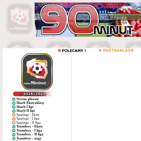
Strona główna
Skarb Ekstraklasy
Skarb I ligi
Skarb II ligi
Sparingi - Ekstr.
Sparingi - I liga
Sparingi - II liga
Transfery - Ekstr.
Transfery - I liga
Transfery - II liga
Transfery - zagr.