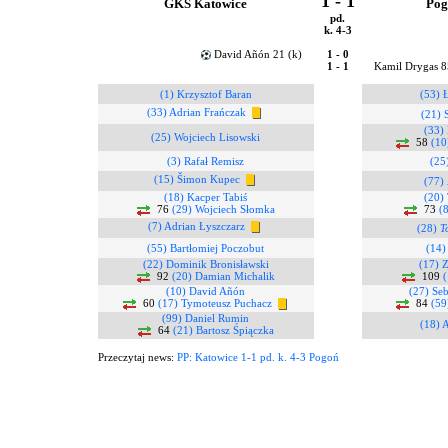
1 - 1
GKS Katowice
Pog
pd.
k. 4-3
David Añón 21 (k)
1 - 0
1 - 1
Kamil Drygas 
(1) Krzysztof Baran
(53) 
(33) Adrian Frańczak
(21) 
(33)
(25) Wojciech Lisowski
58
(10
(3) Rafał Remisz
(25
(15) Šimon Kupec
(77)
(18) Kacper Tabiś
(20)
76
(29) Wojciech Słomka
73
(
(7) Adrian Łyszczarz
(28)
T
(55) Bartłomiej Poczobut
(14)
(22) Dominik Bronisławski
(17) 
92
(20) Damian Michalik
109
(
(10) David Añón
(27) Se
60
(17) Tymoteusz Puchacz
84
(59
(99) Daniel Rumin
(18) 
64
(21) Bartosz Śpiączka
Przeczytaj news:
PP: Katowice 1-1 pd. k. 4-3 Pogoń