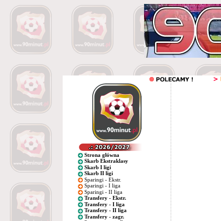
Strona główna
Skarb Ekstraklasy
Skarb I ligi
Skarb II ligi
Sparingi - Ekstr.
Sparingi - I liga
Sparingi - II liga
Transfery - Ekstr.
Transfery - I liga
Transfery - II liga
Transfery - zagr.