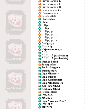
Przygotowania E
Przygotowania I
Przygotowania II
Polacy za granicą
Obcokrajowcy
Baraże 2026
Ekstraklasa
I liga
II liga
III liga
III liga, gr. I
III liga, gr. II
III liga, gr. III
III liga, gr. IV
Dziś grają
Niższe ligi
Najnowsze rozgr.
CLJ
CLJ U-17 (zachodnia)
CLJ U-17 (wschodnia)
Puchar Polski
Superpuchar
Puch. okręgowe
Europuchary
Liga Mistrzów
Liga Europy
Liga Konferencji
Liga Młodzieżowa
Krajowy UEFA
Klubowy UEFA
Reprezentacja
eMŚ 2026
MŚ 2026
Liga Narodów 26/27
eME 2024
ME 2024