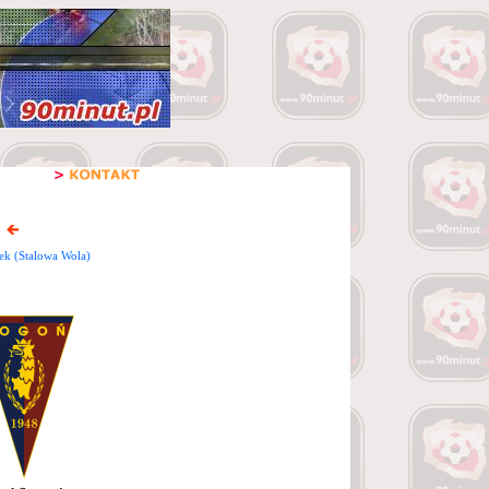
a
ek (Stalowa Wola)