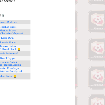
oń Szczecin
85
Łukasz Budziłek
Sebastian Rudol
 Mariusz Malec
) Radosław Majewski
) Lasza Dwali
Ricardo Nunes
 Tomasz Hołota
8) Dawid Błanik
omás Podstawski
 Kamil Drygas
Zvonimir Kožulj
15) Hubert Matynia
bastian Kowalczyk
) Adrian Benedyczak
Adam Buksa