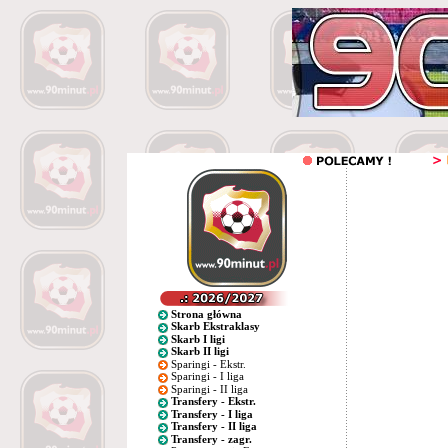
Strona główna
Skarb Ekstraklasy
Skarb I ligi
Skarb II ligi
Sparingi - Ekstr.
Sparingi - I liga
Sparingi - II liga
Transfery - Ekstr.
Transfery - I liga
Transfery - II liga
Transfery - zagr.