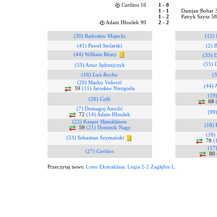
Carlitos
16
1 - 0
1 - 1
Damjan Bohar 
1 - 2
Patryk Szysz 5
Adam Hloušek 90
2 - 2
(30) Radosław Majecki
(12)
(41) Paweł Stolarski
(2) 
(44) William Rémy
(33) 
(55) 
(55) Artur Jędrzejczyk
(16)
Luís Rocha
(3
(20) Marko Vešović
(44) 
59
(11) Jarosław Niezgoda
(19)
(26)
Cafú
68
(7) Domagoj Antolić
(99)
72
(14) Adam Hloušek
(22) Kasper Hämäläinen
(18) 
59
(21) Dominik Nagy
(39)
(53) Sebastian Szymański
78
(
(17)
(27)
Carlitos
80
Przeczytaj news:
Lotto Ekstraklasa: Legia 2-2 Zagłębie L.