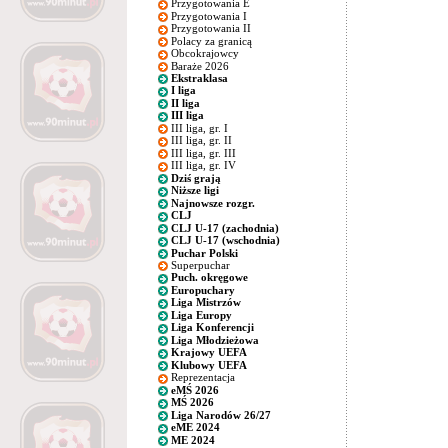
Przygotowania E
Przygotowania I
Przygotowania II
Polacy za granicą
Obcokrajowcy
Baraże 2026
Ekstraklasa
I liga
II liga
III liga
III liga, gr. I
III liga, gr. II
III liga, gr. III
III liga, gr. IV
Dziś grają
Niższe ligi
Najnowsze rozgr.
CLJ
CLJ U-17 (zachodnia)
CLJ U-17 (wschodnia)
Puchar Polski
Superpuchar
Puch. okręgowe
Europuchary
Liga Mistrzów
Liga Europy
Liga Konferencji
Liga Młodzieżowa
Krajowy UEFA
Klubowy UEFA
Reprezentacja
eMŚ 2026
MŚ 2026
Liga Narodów 26/27
eME 2024
ME 2024