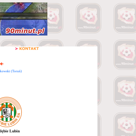
nkowski (Toruń)
łębie Lubin