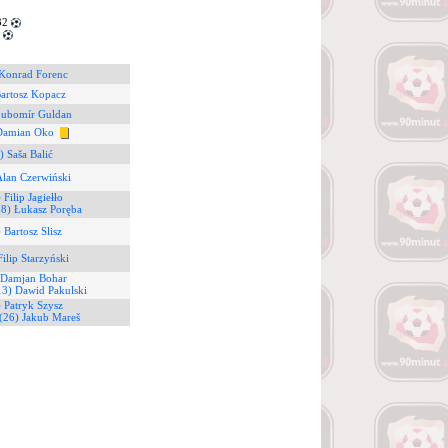
32
8
 Konrad Forenc
Bartosz Kopacz
Ľubomír Guldan
Damian Oko
) Saša Balić
Alan Czerwiński
 Filip Jagiełło
(8) Łukasz Poręba
 Bartosz Slisz
Filip Starzyński
 Damjan Bohar
13) Dawid Pakulski
 Patryk Szysz
(26) Jakub Mareš