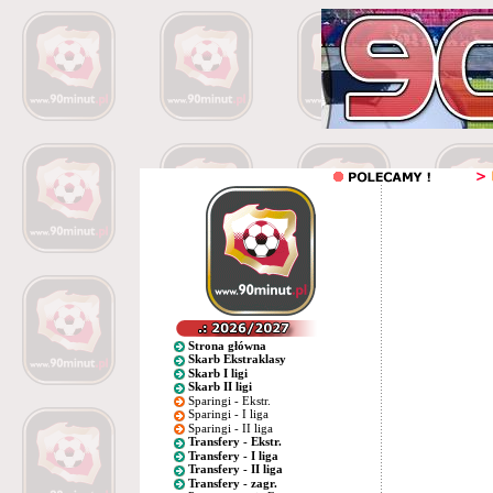
Strona główna
Skarb Ekstraklasy
Skarb I ligi
Skarb II ligi
Sparingi - Ekstr.
Sparingi - I liga
Sparingi - II liga
Transfery - Ekstr.
Transfery - I liga
Transfery - II liga
Transfery - zagr.