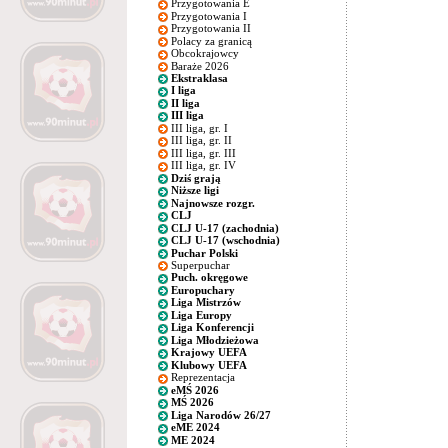
Przygotowania E
Przygotowania I
Przygotowania II
Polacy za granicą
Obcokrajowcy
Baraże 2026
Ekstraklasa
I liga
II liga
III liga
III liga, gr. I
III liga, gr. II
III liga, gr. III
III liga, gr. IV
Dziś grają
Niższe ligi
Najnowsze rozgr.
CLJ
CLJ U-17 (zachodnia)
CLJ U-17 (wschodnia)
Puchar Polski
Superpuchar
Puch. okręgowe
Europuchary
Liga Mistrzów
Liga Europy
Liga Konferencji
Liga Młodzieżowa
Krajowy UEFA
Klubowy UEFA
Reprezentacja
eMŚ 2026
MŚ 2026
Liga Narodów 26/27
eME 2024
ME 2024