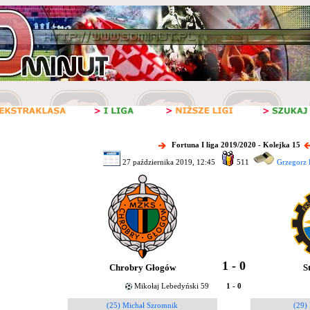
Fortuna I liga 2019/2020 - Kolejka 15
27 października 2019, 12:45
511
Grzegorz 
1 - 0
Chrobry Głogów
S
Mikołaj Lebedyński 59
1 - 0
(25) Michał Szromnik
(29)