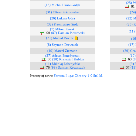
(25) W
(18) Michał Ilków-Gołąb
81
(31) Oliver Práznovský
(24)
(26) Łukasz Góra
(22) M
(32) Przemysław Stolc
(23) K
(7) Miłosz Kozak
(11)
90
(87) Damian Piotrowski
(21) Michał Pawlik
(16
(8) Szymon Drewniak
(17)
(19) Marcel Ziemann
(20) Grz
(27) Adrian Benedyczak
(10
80
(28) Krzysztof Kubica
63
(8
(11) Mikołaj Lebedyński
(9) 
76
(99) Damian Kowalczyk
37
(19
Przeczytaj news:
Fortuna I liga: Chrobry 1-0 Stal M.