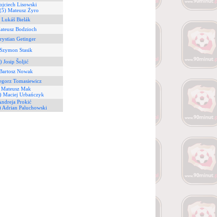
ojciech Lisowski
(5) Mateusz Żyro
 Lukáš Bielák
ateusz Bodzioch
rystian Getinger
 Szymon Stasik
) Josip Šoljić
 Bartosz Nowak
egorz Tomasiewicz
) Mateusz Mak
) Maciej Urbańczyk
Andreja Prokić
) Adrian Paluchowski