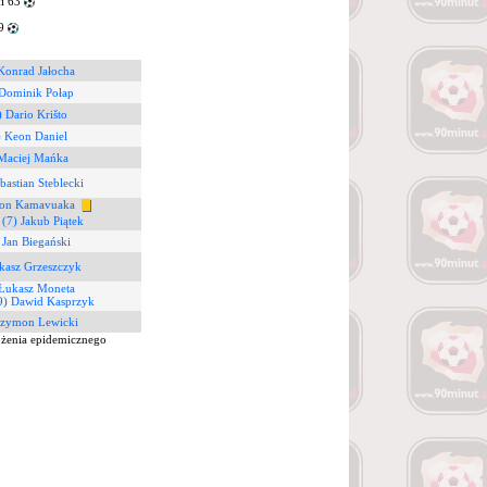
i 63
69
Konrad Jałocha
 Dominik Połap
) Dario Krišto
) Keon Daniel
 Maciej Mańka
bastian Steblecki
son Kamavuaka
3
(7) Jakub Piątek
 Jan Biegański
kasz Grzeszczyk
 Łukasz Moneta
9) Dawid Kasprzyk
Szymon Lewicki
ożenia epidemicznego