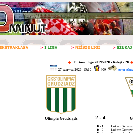
Fortuna I liga 2019/2020 - Kolejka 28
27 czerwca 2020, 15:10
400
Artur Alus
2 - 4
Olimpia Grudziądz
G
0 - 1
Łukasz Grzeszc
0 - 2
Łukasz Grzeszc