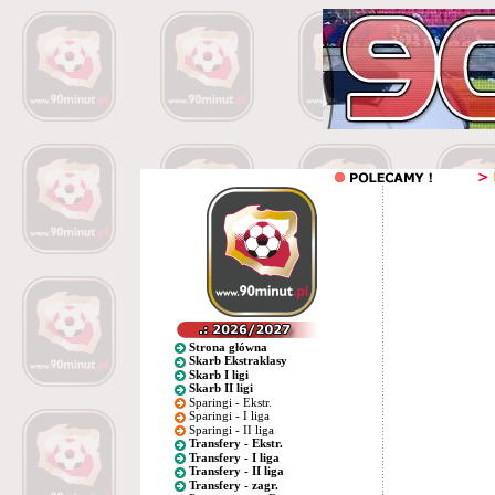
Strona główna
Skarb Ekstraklasy
Skarb I ligi
Skarb II ligi
Sparingi - Ekstr.
Sparingi - I liga
Sparingi - II liga
Transfery - Ekstr.
Transfery - I liga
Transfery - II liga
Transfery - zagr.