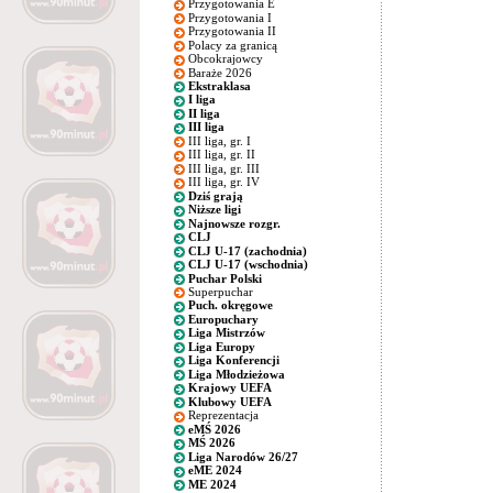
Przygotowania E
Przygotowania I
Przygotowania II
Polacy za granicą
Obcokrajowcy
Baraże 2026
Ekstraklasa
I liga
II liga
III liga
III liga, gr. I
III liga, gr. II
III liga, gr. III
III liga, gr. IV
Dziś grają
Niższe ligi
Najnowsze rozgr.
CLJ
CLJ U-17 (zachodnia)
CLJ U-17 (wschodnia)
Puchar Polski
Superpuchar
Puch. okręgowe
Europuchary
Liga Mistrzów
Liga Europy
Liga Konferencji
Liga Młodzieżowa
Krajowy UEFA
Klubowy UEFA
Reprezentacja
eMŚ 2026
MŚ 2026
Liga Narodów 26/27
eME 2024
ME 2024