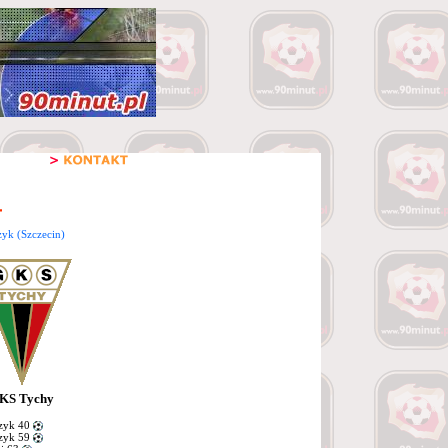
zyk (Szczecin)
KS Tychy
zyk 40
zyk 59