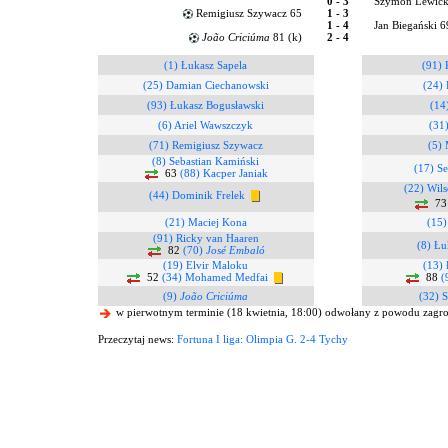
0 - 3
Szymon Lewick
Remigiusz Szywacz 65
1 - 3
1 - 4
Jan Biegański 
João Criciúma
81 (k)
2 - 4
(1) Łukasz Sapela
(91) 
(25) Damian Ciechanowski
(24)
(93) Łukasz Bogusławski
(14
(6) Ariel Wawszczyk
(31
(71) Remigiusz Szywacz
(5)
(8) Sebastian Kamiński
(17) Se
63
(88) Kacper Janiak
(22) Wil
(44) Dominik Frelek
7
(21) Maciej Kona
(15)
(91) Ricky van Haaren
(8) Łu
82
(70)
José Embaló
(19) Elvir Maloku
(13)
52
(34) Mohamed Medfai
88
(
(9)
João Criciúma
(32) 
w pierwotnym terminie (18 kwietnia, 18:00) odwołany z powodu zagr
Przeczytaj news:
Fortuna I liga: Olimpia G. 2-4 Tychy